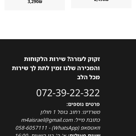
3,290
₪
זקוק לעזרה? שירות הלקוחות
והמכירה שלנו זמין לתת לך שירות
מכל הלב
072-39-22-322
פרטים נוספים:
משרדינו: רחוב בוסל 1 חולון
כתובת מייל: m4aisrael@gmail.com
וואטסאפ (WhatsApp) - 058-6057111
שעות פעילות:
א'-ה' בין השעות 16:00-