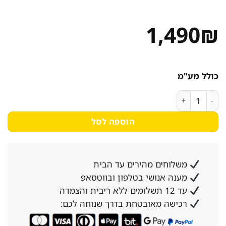
1,490
₪
כולל מע"מ
כמות של כיריים גז - 4 להבות Normande נורמנדה ND-6047 בצבע לבן
הוספה לסל
משלוחים מהירים עד הבית
מענה אנושי בטלפון ובווטסאפ
עד 12 תשלומים ללא ריבית והצמדה
רכישה מאובטחת בדרך שנוחה לכם: