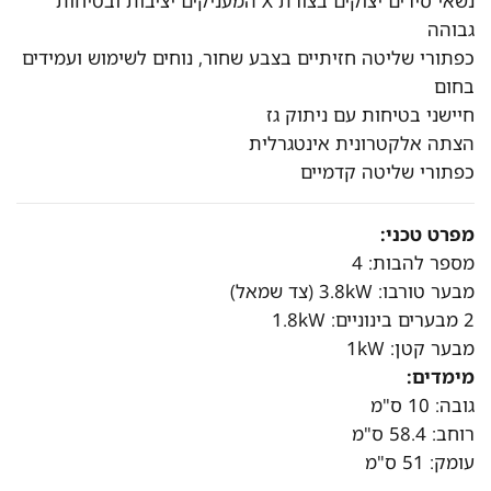
נשאי סירים יצוקים בצורת X המעניקים יציבות ובטיחות
גבוהה
כפתורי שליטה חזיתיים בצבע שחור, נוחים לשימוש ועמידים
בחום
חיישני בטיחות עם ניתוק גז
הצתה אלקטרונית אינטגרלית
כפתורי שליטה קדמיים
מפרט טכני:
מספר להבות: 4
מבער טורבו: 3.8kW (צד שמאל)
2 מבערים בינוניים: 1.8kW
מבער קטן: 1kW
מימדים:
גובה: 10 ס"מ
רוחב: 58.4 ס"מ
עומק: 51 ס"מ