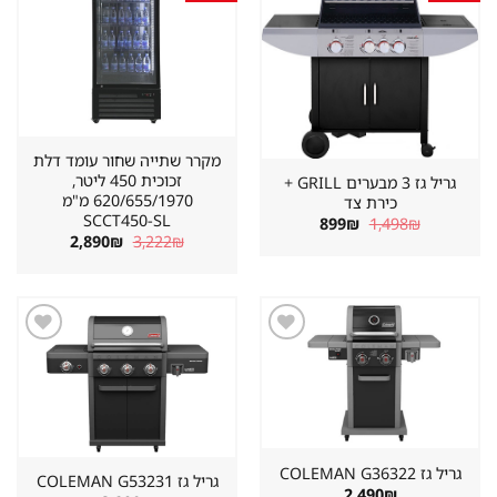
במועדפים
במועדפים
מקרר שתייה שחור עומד דלת
זכוכית 450 ליטר,
גריל גז 3 מבערים GRILL +
620/655/1970 מ"מ
כירת צד
SCCT450-SL
המחיר
המחיר
899
₪
1,498
₪
המקורי
הנוכחי
המחיר
המחיר
2,890
₪
3,222
₪
היה:
הוא:
המקורי
הנוכחי
899₪.
1,498₪.
היה:
הוא:
2,890₪.
3,222₪.
שמור
שמור
מוצר
מוצר
במועדפים
במועדפים
גריל גז ⁦COLEMAN G36322⁩
גריל גז ⁦COLEMAN G53231⁩
2,490
₪