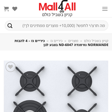
Sk
conte
חיפוש
עבור:
קניון בשביל כולם
»
מוצרים
»
כיריים גז
»
כיריים גז – 4 להבות
NORMANDE נורמנדה ND-6047 בצבע לבן
שמור
מוצר
במועדפים