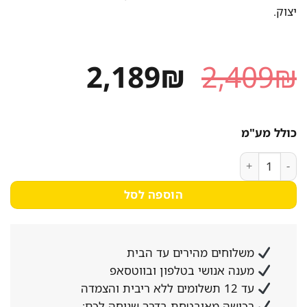
יצוק.
המחיר
המחיר
2,189
₪
2,409
₪
המקורי
הנוכחי
היה:
הוא:
כולל מע"מ
2,189₪.
2,409₪.
כמות של כיריים גז SAUTER סאוטר SHG9095W עם 5 מבערי SABAF כולל מבער טורבו
הוספה לסל
משלוחים מהירים עד הבית
מענה אנושי בטלפון ובווטסאפ
עד 12 תשלומים ללא ריבית והצמדה
רכישה מאובטחת בדרך שנוחה לכם: