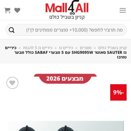
Sk
conte
חיפוש
עבור:
קניון בשביל כולם
»
מוצרים
»
כיריים גז
»
כיריים גז 5 להבות
»
כיריים
גז SAUTER סאוטר SHG9095W עם 5 מבערי SABAF כולל מבער
טורבו
-9%
שמור
מוצר
במועדפים