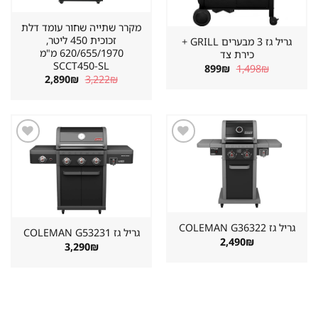
מקרר שתייה שחור עומד דלת
זכוכית 450 ליטר,
גריל גז 3 מבערים GRILL +
620/655/1970 מ"מ
כירת צד
SCCT450-SL
המחיר
המחיר
899
₪
1,498
₪
המקורי
הנוכחי
המחיר
המחיר
2,890
₪
3,222
₪
היה:
הוא:
המקורי
הנוכחי
899₪.
1,498₪.
היה:
הוא:
2,890₪.
3,222₪.
שמור
שמור
מוצר
מוצר
במועדפים
במועדפים
גריל גז ⁦COLEMAN G36322⁩
גריל גז ⁦COLEMAN G53231⁩
2,490
₪
3,290
₪