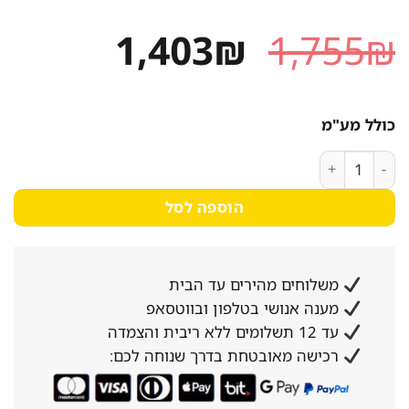
המחיר
המחיר
1,403
₪
1,755
₪
המקורי
הנוכחי
היה:
הוא:
כולל מע"מ
1,403₪.
1,755₪.
כמות של כיריים קרמיות BOSCH בוש PKE611BB2Y
הוספה לסל
משלוחים מהירים עד הבית
מענה אנושי בטלפון ובווטסאפ
עד 12 תשלומים ללא ריבית והצמדה
רכישה מאובטחת בדרך שנוחה לכם: