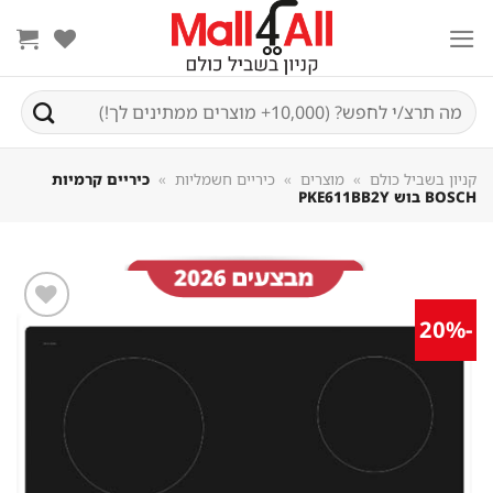
Sk
conte
חיפוש
עבור:
קניון בשביל כולם
»
מוצרים
»
כיריים חשמליות
»
כיריים קרמיות
BOSCH בוש PKE611BB2Y
-20%
שמור
מוצר
במועדפים