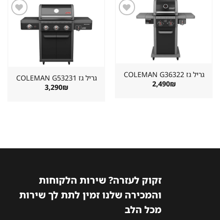
שמור
שמור
מוצר
מוצר
במועדפים
במועדפים
גריל גז ⁦COLEMAN G36322⁩
גריל גז ⁦COLEMAN G53231⁩
2,490
₪
3,290
₪
זקוק לעזרה? שירות הלקוחות
והמכירה שלנו זמין לתת לך שירות
מכל הלב