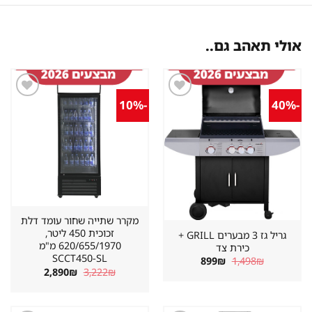
אולי תאהב גם..
-10%
-40%
שמור
שמור
מוצר
מוצר
במועדפים
במועדפים
מקרר שתייה שחור עומד דלת
זכוכית 450 ליטר,
גריל גז 3 מבערים GRILL +
620/655/1970 מ"מ
כירת צד
SCCT450-SL
המחיר
המחיר
899
₪
1,498
₪
המקורי
הנוכחי
המחיר
המחיר
2,890
₪
3,222
₪
היה:
הוא:
המקורי
הנוכחי
899₪.
1,498₪.
היה:
הוא:
2,890₪.
3,222₪.