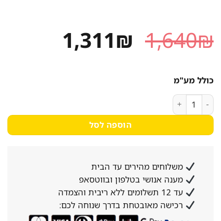
המחיר
המחיר
1,311
₪
1,640
₪
המקורי
הנוכחי
היה:
הוא:
כולל מע"מ
1,311₪.
1,640₪.
כמות של כיריים קרמיות SIEMENS סימנס ET631FN13Y
הוספה לסל
משלוחים מהירים עד הבית
מענה אנושי בטלפון ובווטסאפ
עד 12 תשלומים ללא ריבית והצמדה
רכישה מאובטחת בדרך שנוחה לכם: