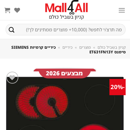
Sk
conte
חיפוש
עבור:
קניון בשביל כולם
»
מוצרים
»
כיריים
»
כיריים קרמיות SIEMENS
סימנס ET631FN13Y
-20%
שמור
מוצר
במועדפים