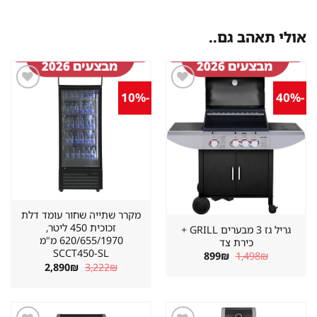
אולי תאהב גם..
-10%
-40%
שמור
שמור
מוצר
מוצר
במועדפים
במועדפים
מקרר שתייה שחור עומד דלת
זכוכית 450 ליטר,
גריל גז 3 מבערים GRILL +
620/655/1970 מ"מ
כירת צד
SCCT450-SL
המחיר
המחיר
899
₪
1,498
₪
המקורי
הנוכחי
המחיר
המחיר
2,890
₪
3,222
₪
היה:
הוא:
המקורי
הנוכחי
899₪.
1,498₪.
היה:
הוא:
2,890₪.
3,222₪.