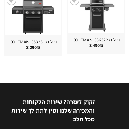
שמור
שמור
מוצר
מוצר
במועדפים
במועדפים
גריל גז ⁦COLEMAN G36322⁩
גריל גז ⁦COLEMAN G53231⁩
2,490
₪
3,290
₪
זקוק לעזרה? שירות הלקוחות
והמכירה שלנו זמין לתת לך שירות
מכל הלב