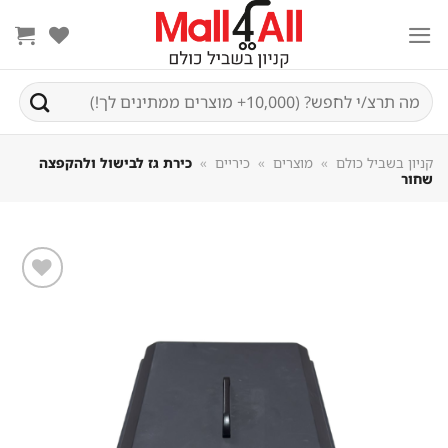
Sk
conte
חיפוש
עבור:
קניון בשביל כולם
»
מוצרים
»
כיריים
»
כירת גז לבישול ולהקפצה
שחור
שמור
מוצר
במועדפים