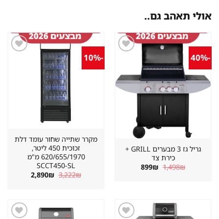
אולי תאהב גם..
-10%
-40%
שמור
שמור
מוצר
מוצר
במועדפים
במועדפים
מקרר שתייה שחור עומד דלת
זכוכית 450 ליטר,
גריל גז 3 מבערים GRILL +
620/655/1970 מ"מ
כירת צד
SCCT450-SL
המחיר
המחיר
899
₪
1,498
₪
המקורי
הנוכחי
המחיר
המחיר
2,890
₪
3,222
₪
היה:
הוא:
המקורי
הנוכחי
899₪.
1,498₪.
היה:
הוא:
2,890₪.
3,222₪.