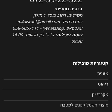
פרטים נוספים:
משרדינו: רחוב בוסל 1 חולון
כתובת מייל: m4aisrael@gmail.com
וואטסאפ (WhatsApp) - 058-6057111
שעות פעילות:
א'-ה' בין השעות 16:00-
09:30
קטגוריות מובילות
מזגנים
ריהוט
מקררי יין
מוצרי חשמל קטנים למטבח