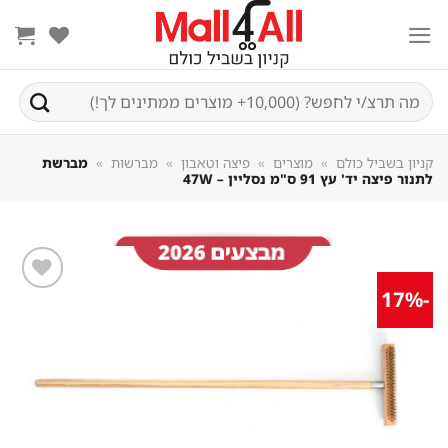
Sk
conte
חיפוש
עבור:
קניון בשביל כולם
»
מוצרים
»
פיצה וטאבון
»
מברשות
»
מברשת
לתנור פיצה יד' עץ 91 ס"מ נסליין – 47W
-17%
שמור
מוצר
במועדפים