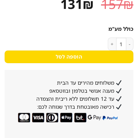
המחיר
המחיר
131
₪
157
₪
המקורי
הנוכחי
היה:
הוא:
כולל מע"מ
131₪.
157₪.
כמות של מברשת לתנור פיצה יד' עץ 91 ס"מ נסליין - 47W
הוספה לסל
משלוחים מהירים עד הבית
מענה אנושי בטלפון ובווטסאפ
עד 12 תשלומים ללא ריבית והצמדה
רכישה מאובטחת בדרך שנוחה לכם: