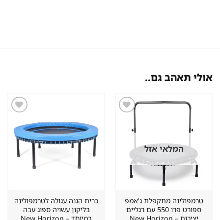
אולי תאהב גם..
שמור
שמור
מוצר
מוצר
במועדפים
במועדפים
המלאי אזל
טרמפולינה מתקפלת ג'אמפ
כרית הגנה עגולה לטרמפולינה
ספורט פרו 550 עם רגליים
בליקון עשויה ספוג עבה
יציבות – New Horizon
במיוחד – New Horizon