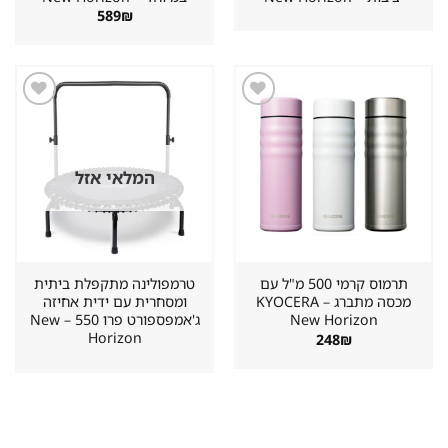
589
₪
שמור
שמור
מוצר
מוצר
במועדפים
במועדפים
המלאי אזל
תרמוס קרמי 500 מ"ל עם
טרמפולינה מתקפלת ביתית
מכסה מתברג KYOCERA –
ומסחרית עם ידית אחיזה
New Horizon
ג'אמפספורט פרו 550 – New
Horizon
248
₪