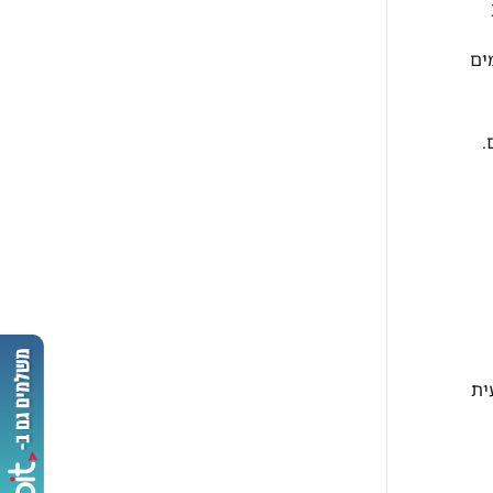
חץ מים
אמצעית