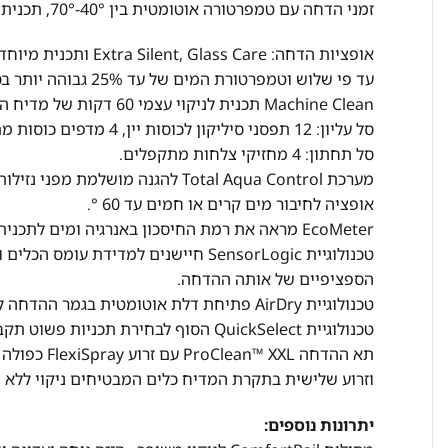
זמני הדחה עם טמפרטורה אוטומטית בין 40°-70°, תכנית אוטומטית 30MIN AutoSense , Eco 4 Hr,160Min, 90 Min,60MIN
עד פי שלוש וטמפרטורת המים של עד 25% גבוהה יותר בסל עליון.
Machine Clean תכנית לניקוי עצמי 60 דקות של מדיח הכלים למניעת התפתחות בקטריות ושמירה על המדיח לאורך שנים.
סל עליון: 12 תפסני סיליקון לכוסות יין, 4 מדפים כוסות מתקפלים, 2 מחזיקי צלחות מתקפלים , 4 מגשי עם קוצים סיליקון רכים.
סל תחתון: 4 מחזיקי צלחות מתקפלים.
מערכת Total Aqua Control להגנה מושלמת מפני נזילות והצפות
אופציה לחיבור מים קרים או חמים עד 60 °.
EcoMeter מראה את רמת החיסכון באנרגיה ומים לתכנית אותה בחרתם.
טכנולוגיית SensorLogic חיישנים למדיד
הספציפיים של אותה ההדחה.
טכנולוגיית AirDry פתיחת דלת אוטומטית בגמר ההדחה לייבוש מושלם וחסכוני במיוחד.
טכנולוגיית QuickSelect הסוף לבחירת תכניות פשוט תקבעו את זמן ההדחה והמדיח יעשה את העבודה.
וזרוע שלישית בתקרת המדיח כלים המבטיחים ניקוי ללא ד
יתרונות נוספים: