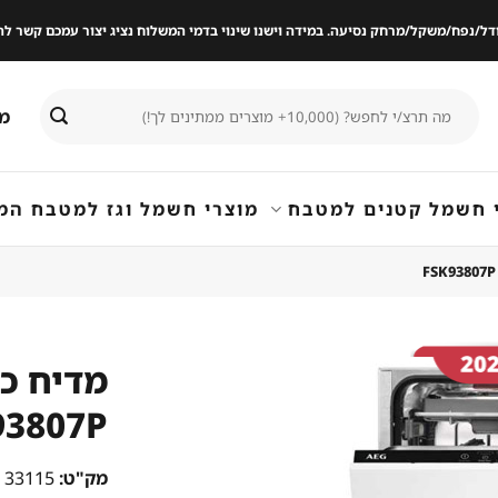
ודל/נפח/משקל/מרחק נסיעה. במידה וישנו שינוי בדמי המשלוח נציג יצור עמכם קשר
חיפוש
מי
עבור:
 חשמל קטנים למטבח
מוצרי חשמל וגז למטבח המ
מדיח כל
93807P
שמור
מוצר
במועדפים
מק"ט:
33115