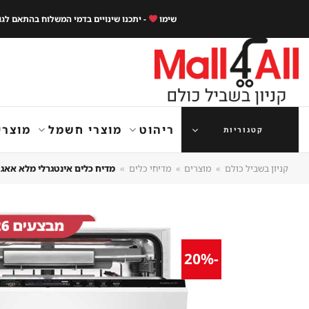
Ski
שימו
- יתכנו שינויים בדמי המשלוח בהתאם לג
t
conten
ריהוט
מוצרי חשמל
מוצרי
קטגוריות
קניון בשביל כולם
»
מוצרים
»
מדיחי כלים
»
מדיח כלים אינטגרלי מלא אאג FSK93807P
-20%