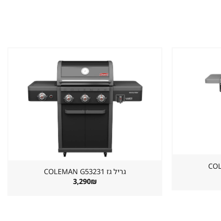
שמור
שמור
מוצר
מוצר
במועדפים
במועדפים
גריל גז ⁦COLEMAN G53231⁩
3,290
₪