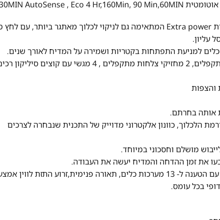
אופציות הדחה: Extra Silent, Glass Care ותכנית מיוחדת Extra power המתאימה גם לניקוי לכלוך מאתגר ביותר, עם ל
ת עומס הכלים ורמת הלכלוך, כוונון אלקטרוני מדוייק של התכנית שנבחרה לצרכים
תא ההדחה ProClean™ XXL עם זרוע FlexiSpray כפולה עם הטענה ל- 13 מערכות כלים, תאורה פנימית,זרוע התזת לווין 
ופי בכל עומס.