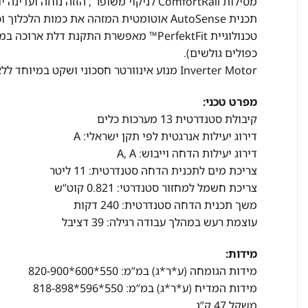
מסילות ComfortRail לניקוי משופר , הזזה נוחה ועדינה יותר.
תכנית AutoSense אוטומטית המזהה את כמות הלכלוך וכמות הכלים וקובעת את צריכת המים וזמן התכנית בהתאם.
טכנולוגיית PerfektFit™ מאפשרת התקנת 
כפולים גולשים).
Inverter Motor מנוע אינוורטר חסכוני ושקט במיוחד ללא פחמים וללא מברשות.
מפרט טכני:
קיבולת סטנדרטית 13 מערכות כלים
דירוג יעילות אנרגטית לפי תקן ישראלי: A
דירוג יעילות הדחה וייבוש: A, A
צריכת מים לתכנית הדחה סטנדרטית: 11 ליטר
צריכת חשמל למחזור סטנדרטי: 0.821 קוט”ש
משך תכנית הדחה סטנדרטית: 240 דקות
עוצמת רעש במהלך עבודה רגילה: 39 דציבל
מידות:
מידות הגומחה (ע*ר*ג) במ”מ: 550*600*820-900
מידות המדיח (ע*ר*ג) במ”מ: 550*596*818-898
משקל 47 ק”ג