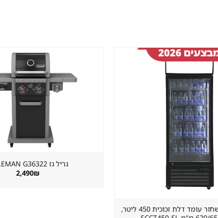
שמור
מוצר
במועדפים
גריל גז ⁦COLEMAN G36322⁩
2,490
₪
מקרר שתייה שחור עומד דלת זכוכית 450 ליטר,
"מ SCCT450-SL