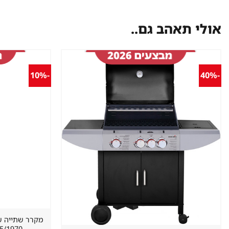
אולי תאהב גם..
-10%
-40%
שמור
מוצר
במועדפים
620/655/1970 מ