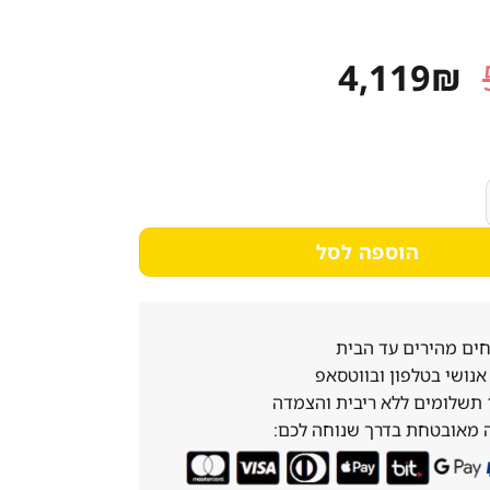
המחיר
המחיר
4,119
₪
המקורי
הנוכחי
היה:
הוא:
4,119₪.
5,150₪.
ים אינטגרלי מלא אאג FSK93807P
הוספה לסל
ים מהירים עד הבית
נושי בטלפון ובווטסאפ
 מאובטחת בדרך שנוחה לכם: