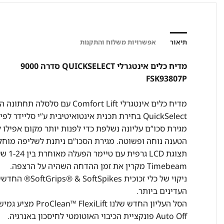
תיאור
אפשרויות משלוח והתקנות
מדיח כלים אינטגרלי QUICKSELECT סדרה 9000
FSK93807P
מדיח כלים אינטגרלי Comfort Lift עם סלסלה תחתונה העולה לגובה סלסלה עליונה, להטענה נוחה ובריאה.
QuickSelect בחירת תכנית אינטואיטיבית ע”י סליידר לפי מן 30 דק’ עד 4 שעות.
מגירת סכו”ם עליונה נשלפת כדי לפנות יותר מקום אפילו למ
הטענה נוחה ופשוטה. מגירת הסכו”ם ניתנת לשליפה מוחלט
תצוגת LCD גרפית עם טיימר הפעלה מאוחרת בין 1-24 שעות.
Timebeam מקרין את זמן ההדחה השהיה על הרצפה.
ניקוי של כלי 
העדינים ביותר.
הסל העליון החדש שלנו ProClean™ FlexiLift מציע גמישות נוספת עם מדפי צלחות מתקפלים.
Auto Off פונקציית הכיבוי האוטומטי לחיסכון באנרגיה.