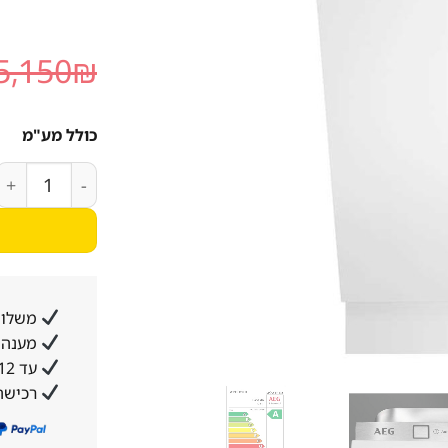
5,150
₪
כולל מע"מ
כמות של מדיח כל
משלוח
מענה א
עד 12 תשלומים ללא ריבית והצמדה
רכישה