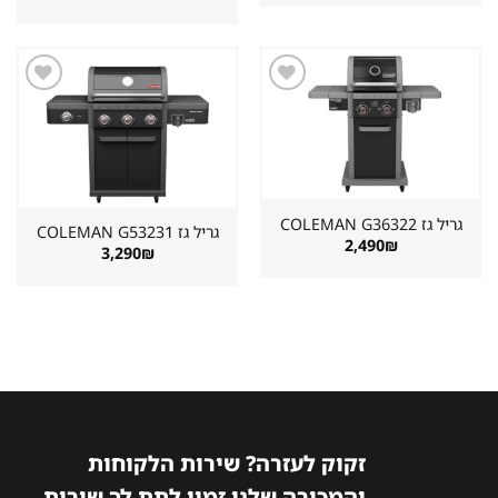
היה:
הוא:
המקורי
הנוכחי
899₪.
1,498₪.
היה:
הוא:
2,890₪.
3,222₪.
שמור
שמור
מוצר
מוצר
במועדפים
במועדפים
גריל גז ⁦COLEMAN G36322⁩
גריל גז ⁦COLEMAN G53231⁩
2,490
₪
3,290
₪
זקוק לעזרה? שירות הלקוחות
והמכירה שלנו זמין לתת לך שירות