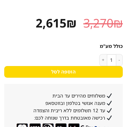
המחיר
המחיר
2,615
₪
3,270
₪
המקורי
הנוכחי
היה:
הוא:
כולל מע"מ
2,615₪.
3,270₪.
כמות של מדיח כלים חצי אינטגרלי אלקטרולוקס EES42210IX
הוספה לסל
משלוחים מהירים עד הבית
מענה אנושי בטלפון ובווטסאפ
עד 12 תשלומים ללא ריבית והצמדה
רכישה מאובטחת בדרך שנוחה לכם: