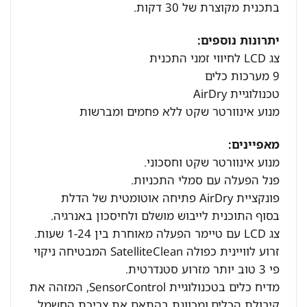
בתכנית מקוצרת של 30 דקות.
יתרונות נוספים:
צג LCD לחיווי זמני התכנית
9 מערכות כלים
טכנולוגיית AirDry
מנוע אינוורטר שקט ללא פחמים ומברשות
מאפיינים:
מנוע אינוורטר שקט וחסכוני.
פנל הפעלה עם סמלי התכניות.
פונקציית AirDry פתיחה אוטומטית של הדלת
בסוף התוכנית לייבוש מושלם ולחיסכון באנרגיה.
צג LCD עם טיימר הפעלה מאוחרת בין 1-24 שעות.
זרוע לוויינית כפולה SatelliteClean המבטיחה ניקוי
פי 3 טוב יותר מזרוע סטנדרטית.
מדיח כלים בטכנולוגיית SensorControl, המזהה את
קיבולת הכלים ומכוונת בהתאם את צריכת החשמל