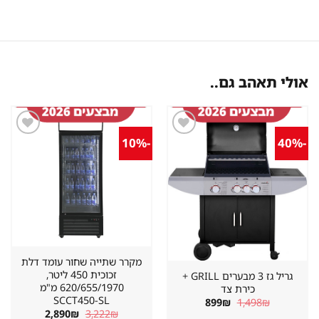
אולי תאהב גם..
-10%
-40%
שמור
שמור
מוצר
מוצר
במועדפים
במועדפים
מקרר שתייה שחור עומד דלת
זכוכית 450 ליטר,
גריל גז 3 מבערים GRILL +
620/655/1970 מ"מ
כירת צד
SCCT450-SL
המחיר
המחיר
899
₪
1,498
₪
המקורי
הנוכחי
המחיר
המחיר
2,890
₪
3,222
₪