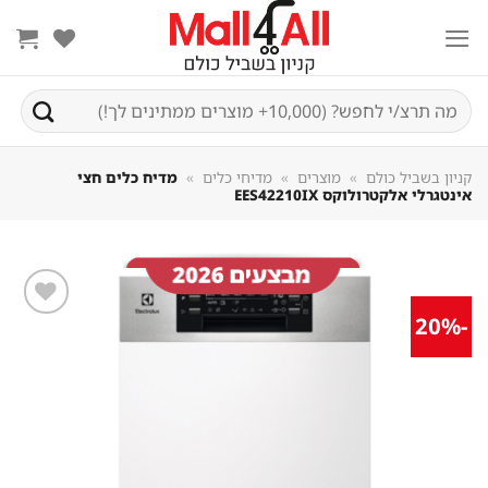
Sk
conte
חיפוש
עבור:
קניון בשביל כולם
»
מוצרים
»
מדיחי כלים
»
מדיח כלים חצי
אינטגרלי אלקטרולוקס EES42210IX
-20%
שמור
מוצר
במועדפים