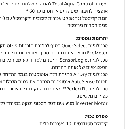
מערכת Total Aqua Control להגנה מושלמת מפני נזילות והצפות
אופציה לחיבור מים קרים או חמים עד 60 °
הגנת קריסטל נגד אפקט עכירות לזכוכית ולקריסטל עם 10 רמות ניתנות לכיוונון
פנים המדיח נירוסטה
יתרונות נוספים:
טכנולוגיית QuickSelect הסוף לבחירת תוכניות פשוט תקבעו את זמן ההדחה והמדיח יעשה את העבודה.
EcoMeter מראה את רמת החיסכון באנרגיה ומים לתוכנית אותה בחרתם.
טכנולוגיית SensorLogic חיישנים למדיד
הספציפיים של אותה ההדחה.
טכנולוגיית AirDry פתיחת דלת אוטומטית בגמר ההדחה לייבוש מושלם וחסכוני במיוחד.
תכנית AutoSense אוטומטית המזהה את כמות הלכלוך וכמות הכלים וקובעת את צריכת המים וזמן התכנית בהתאם.
טכנולוגיית PerfectFit™ מאפשרת התקנת 
כפולים גולשים).
Inverter Motor מנוע אינוורטר חסכוני ושקט במיוחד ללא פחמים וללא מברשות.
מפרט טכני:
קיבולת סטנדרטית: 10 מערכות כלים