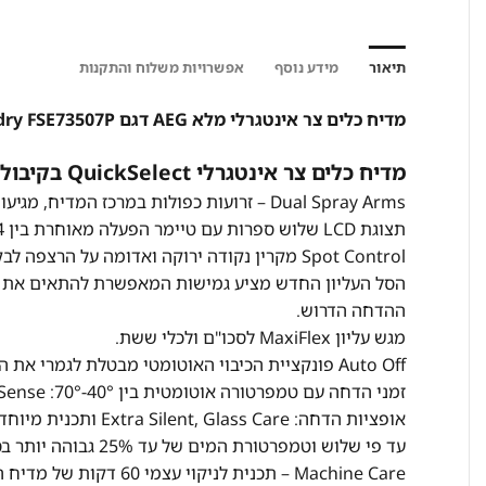
תיאור
מידע נוסף
אפשרויות משלוח והתקנות
מדיח כלים צר אינטגרלי מלא AEG דגם Maxiflex Airdry FSE73507P
מדיח כלים צר אינטגרלי QuickSelect בקיבולת 10 מערכות כלים.
Dual Spray Arms – זרועות כפולות במרכז המדיח, מגיעות לכל פינה ומבטיחות ניקוי מושלם.
תצוגת LCD שלוש ספרות עם טיימר הפעלה מאוחרת בין 1-24 שעות.
Spot Control מקרין נקודה ירוקה ואדומה על הרצפה לבקרה נוחה של מצב התכנית.
הסל העליון החדש מציע גמישות המאפשרת להתאים את מיק
ההדחה הדרוש.
מגש עליון MaxiFlex לסכו"ם ולכלי ששת.
Auto Off פונקציית הכיבוי האוטומטי מבטלת לגמרי את השימוש באנרגיה במצב המתנה.
זמני הדחה עם טמפרטורה אוטומטית בין 40°-70°: Eco 4 Hr, 160Min, 90 Min, 60MIN, 30MIN, AutoSense ותכנית אוטומטית.
עד פי שלוש וטמפרטורת המים של עד 25% גבוהה יותר בסל תחתון והדחה עדינה באותו הזמן בסל העליון.
Machine Care – תכנית לניקוי עצמי 60 דקות של מדיח הכלים למניעת התפתחות בקטריות ושמירה על המדיח לאורך שנים.