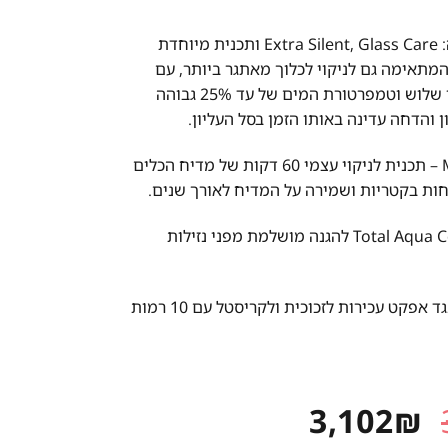
אופציות הדחה: Extra Silent, Glass Care ותכנית מיוחדת
Extra powe המתאימה גם לניקוי לכלוך מאתגר ביותר, עם
לחץ מים עד פי שלוש וטמפרטורת המים של עד 25% גבוהה
 והדחה עדינה באותו הזמן בסל העליון.
Machine Care – תכנית לניקוי עצמי 60 דקות של מדיח הכלים
ת בקטריות ושמירה על המדיח לאורך שנים.
מערכת Total Aqua Control להגנה מושלמת מפני נזילות
הגנת קריסטל נגד אפקט עכירות לזכוכית ולקריסטל עם 10 רמות
המחיר
המחיר
3,102
₪