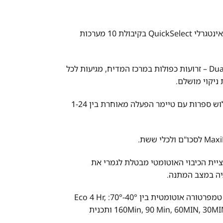
מדיח כלים צר אינטגרלי QuickSelect בקיבולת 10 מערכות
Dual Spray Arms – זרועות כפולות במרכז המדיח, מגיעות לכל
ניקוי מושלם.
תצוגת LCD שלוש ספרות עם טיימר הפעלה מאוחרת בין 1-24
Au פונקציית הכיבוי האוטומטי מבטלת לגמרי את
ה במצב המתנה.
זמני הדחה עם טמפרטורה אוטומטית בין 40°-70°: Eco 4 Hr,
160Min, 90 Min, 60MIN, 30MIN, AutoSense ותכנית