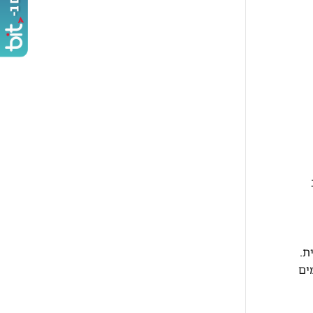
חץ מים