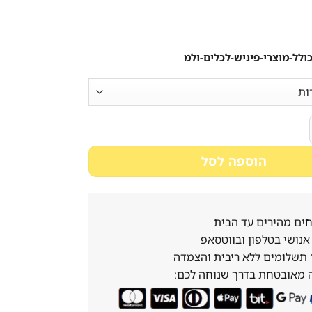
המקורי
הנוכחי
היה:
הוא:
3,102₪.
3,917₪.
לל-מוצרי-פיניש-לכלים-ולמ
גרלי מלא AEG א.א.ג. Maxiflex Airdry FSE73507P
הוספה לסל
ים מהירים עד הבית
נושי בטלפון ובווטסאפ
 מאובטחת בדרך שנוחה לכם: