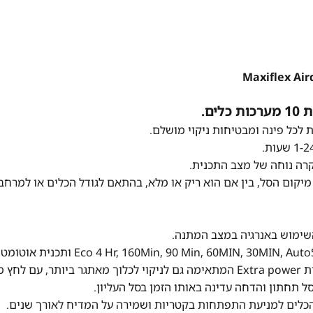
ום הסל, בין אם הוא ריק או מלא, בהתאם לגודל הכלים או למרחב
אופציות הדחה: Extra Silent, Glass Care ותכנית מיוחדת Extra power המתאימה גם לניקוי לכלוך מאתגר ביותר, עם ל