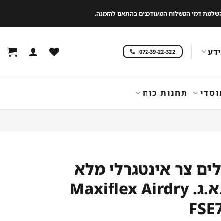
 להשלמת דמי המשלוח המעודכנים בהתאם להזמנה.
דע
072-39-22-322
וסדי
תחנות כוח
ים צר אינטגרלי מלא
AEG א.א.ג. Maxiflex Airdry
FSE