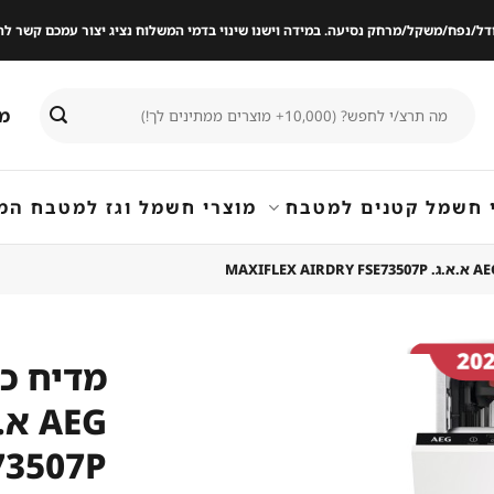
ודל/נפח/משקל/מרחק נסיעה. במידה וישנו שינוי בדמי המשלוח נציג יצור עמכם קשר
חיפוש
מי
עבור:
 חשמל קטנים למטבח
מוצרי חשמל וגז למטבח המ
מדיח כל
שמור
מוצר
73507P
במועדפים