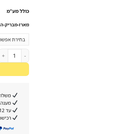
כולל מע"מ
מארז-מבריק-הכו
כמות של מדיח כלים צר אינט
משלוח
מענה א
עד 12 תשלומים ללא ריבית והצמדה
רכישה