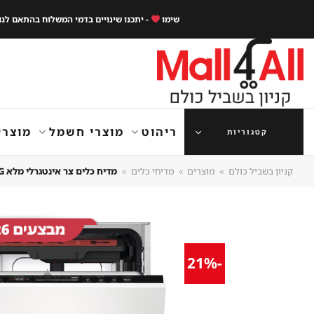
Ski
שימו
- יתכנו שינויים בדמי המשלוח בהתאם לג
t
conten
ריהוט
מוצרי חשמל
מוצרי
קטגוריות
קניון בשביל כולם
»
מוצרים
»
מדיחי כלים
»
מדיח כלים צר אינטגרלי מלא AEG א.א.ג. MAXIFLEX AIRDRY FSE73507P
-21%