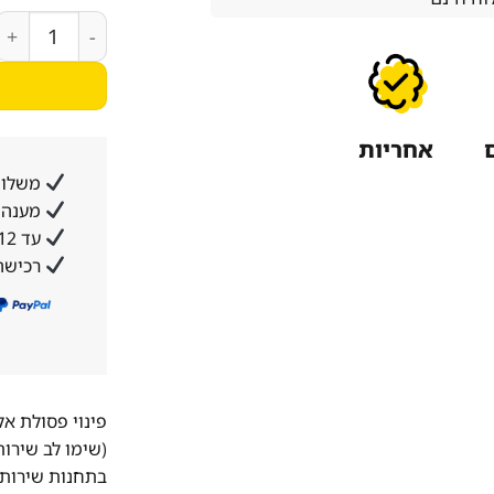
כמות של מדיח כלים ‏צר MX28E
אחריות
משלוח
מענה א
עד 12 תשלומים ללא ריבית והצמדה
רכישה
פינוי פסולת א
(שימו לב שירו
בתחנות שירות 