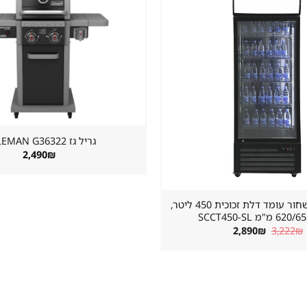
שמור
מוצר
במועדפים
גריל גז ⁦COLEMAN G36322⁩
2,490
₪
מקרר שתייה שחור עומד דלת זכוכית 450 ליטר,
"מ SCCT450-SL
המחיר
המחיר
2,890
₪
3,222
₪
המקורי
הנוכחי
היה:
הוא:
2,890₪.
3,222₪.