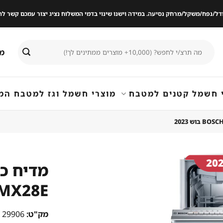
ודל/נפח/משקל/מרחק נסיעה. במידה וישנו שינוי בדמי המשלוח נציג יצור עמכם קשר
חיפוש
מי
עבור:
 חשמל קטנים למטבח
מוצרי חשמל וגז למטבח המ
SPV4XMX28E
שמור
מוצר
במועדפים
מק"ט:
29906