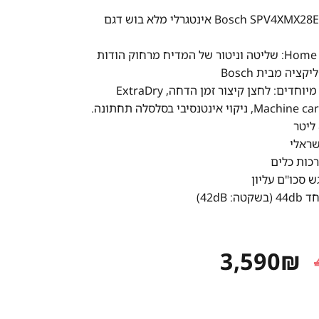
מדיח כלים ‏צר Bosch SPV4XMX28E אינטגרלי מלא בוש דגם
כולל Home Connect: שליטה וניטור של המדיח מרחוק הודות
ציה מבית Bosch
כולל 4 לחצנים מיוחדים: לחצן קיצור זמן הדחה, ExtraDry
ש סכו"ם עליון
 42dB)
המחיר
המחיר
3,590
₪
המקורי
הנוכחי
היה:
הוא: