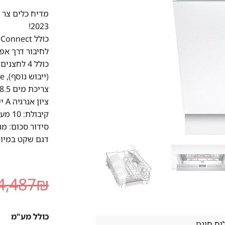
2023!
לחיבור דרך אפליק
(ייבוש נוסף), Machine care, ניקוי אינטנסיבי בסלסלה תחתונה.
צריכת מים 8.5 ליטר
ציון אנרגיה A ישראלי
קיבולת: 10 מערכות כלים
סידור סכום: מג
דגם שקט במיוחד 44db (בשקטה:
4,487
₪
כולל מע"מ
ח חינם