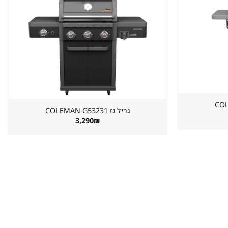
שמור
שמור
מוצר
מוצר
במועדפים
במועדפים
גריל גז ⁦COLEMAN G53231⁩
3,290
₪