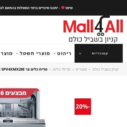
Ski
שימו
- יתכנו שינויים בדמי המשלוח בהתאם לג
t
conten
ריהוט
מוצרי חשמל
מוצרי
קטגוריות
קניון בשביל כולם
»
מוצרים
»
מדיחי כלים
»
מדיח כלים ‏צר BOSCH SPV4XMX28E בוש 2023
-20%