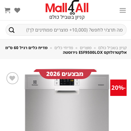
Sk
conte
חיפוש
עבור:
קניון בשביל כולם
»
מוצרים
»
מדיחי כלים
»
מדיח כלים רגיל 60 ס”מ
אלקטרולוקס ESF9500LOX נירוסטה
-20%
שמור
מוצר
במועדפים