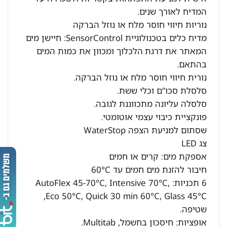
המדיח לאורך שנים.
נוריות חיווי חוסר מלח או נוזל הברקה
מדיח כלים בטכנולוגיית SensorControl: חיישן מים
המאתר את דרגת הלכלוך ומכוון את כמות המים
בהתאם.
נורית חיווי חוסר מלח או נוזל הברקה.
סלסלת סכו”ם וכלי ששת.
סלסלה עליונה מתכווננת לגובה.
פונקציית כיבוי עצמי אוטומטי.
שסתום למניעת הצפה WaterStop
צג LED
אספקת מים: קרים או חמים
חיבור להזנת מים חמים עד 60°C
6 תכניות: AutoFlex 45-70°C, Intensive 70°C,
Eco 50°C, Quick 30 min 60°C, Glass 45°C,
שטיפה.
אופציות: חיסכון בחשמל, Multitab.