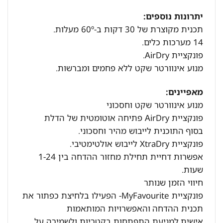
יתרונות נוספים:
תכנית מקוצרת של 30 דקות ב-60º מעלות.
14 מערכות כלים.
פונקציית AirDry.
מנוע אינוורטר שקט ללא פחמים ומברשות.
מאפיינים:
מנוע אינוורטר שקט וחסכוני
פונקציית AirDry פתיחה אוטומטית של הדלת
בסוף התוכנית לייבוש מהיר וחסכוני.
פונקציית XtraDry לייבוש אולטימטיבי.
אפשרות דחיית תחילת מחזור ההדחה בין 1-24
שעות.
חיווי הזמן שנותר
פונקציית MyFavourite- הפעילו בלחיצת כפתור את
תכנית ההדחה והאפשרויות המותאמות
אישית למניעת התפתחות בקטריות ולשמירה על