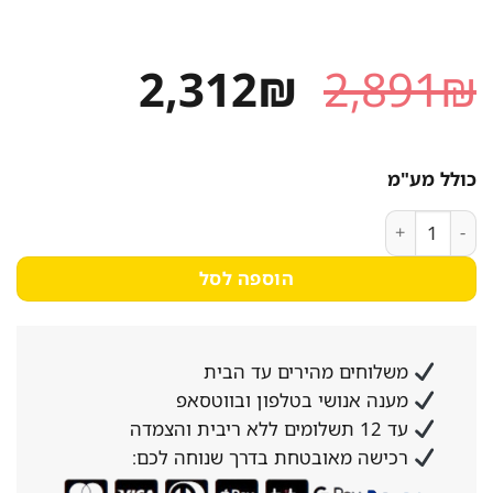
המחיר
המחיר
2,312
₪
2,891
₪
המקורי
הנוכחי
היה:
הוא:
כולל מע"מ
2,312₪.
2,891₪.
כמות של מדיח כלים רגיל 60 ס”מ אלקטרולוקס ESF9500LOX נירוסטה
הוספה לסל
משלוחים מהירים עד הבית
מענה אנושי בטלפון ובווטסאפ
עד 12 תשלומים ללא ריבית והצמדה
רכישה מאובטחת בדרך שנוחה לכם: