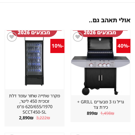
אולי תאהב גם..
-10%
-40%
שמור
שמור
מוצר
מוצר
במועדפים
במועדפים
מקרר שתייה שחור עומד דלת
זכוכית 450 ליטר,
גריל גז 3 מבערים GRILL +
620/655/1970 מ"מ
כירת צד
SCCT450-SL
המחיר
המחיר
899
₪
1,498
₪
המקורי
הנוכחי
המחיר
המחיר
2,890
₪
3,222
₪
היה:
הוא:
המקורי
הנוכחי
899₪.
1,498₪.
היה:
הוא:
2,890₪.
3,222₪.