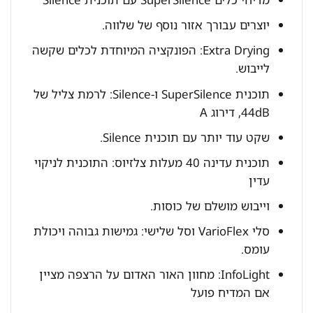
יוצרים עבורך אזור נוסף של שלווה.
Extra Drying: הפונקציה המיוחדת לכלים שקשה
לייבוש.
תוכנית SuperSilence ו-Silence: לרמת צליל של
44dB, דירוג A
שקט עוד יותר עם תוכנית Silence.
תוכנית עדינה 40 מעלות צלזיוס: התוכנית לניקוי
עדין
וייבוש מושלם של כוסות.
סלי VarioFlex וסל שלישי: גמישות גבוהה ויכולת
עומס.
InfoLight: מחוון האור האדום על הרצפה מציין
אם המדיח פועל