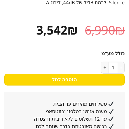
Silence: לרמת צליל של 44dB, דירוג A
המחיר
המחיר
3,542
₪
6,990
₪
המקורי
הנוכחי
היה:
הוא:
כולל מע"מ
3,542₪.
6,990₪.
כמות של מדיח כלים ‏רחב Bosch SMV46KX55E בוש
הוספה לסל
משלוחים מהירים עד הבית
מענה אנושי בטלפון ובווטסאפ
עד 12 תשלומים ללא ריבית והצמדה
רכישה מאובטחת בדרך שנוחה לכם: