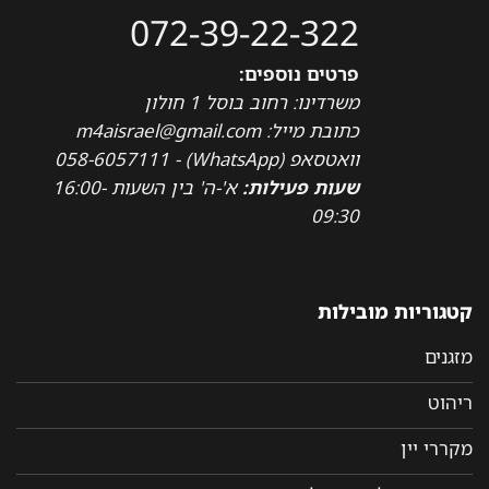
072-39-22-322
פרטים נוספים:
משרדינו: רחוב בוסל 1 חולון
כתובת מייל: m4aisrael@gmail.com
וואטסאפ (WhatsApp) - 058-6057111
שעות פעילות:
א'-ה' בין השעות 16:00-
09:30
קטגוריות מובילות
מזגנים
ריהוט
מקררי יין