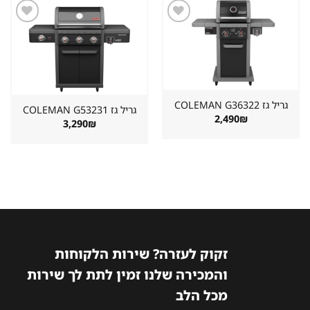
שמור
שמור
מוצר
מוצר
במועדפים
במועדפים
גריל גז ⁦COLEMAN G36322⁩
גריל גז ⁦COLEMAN G53231⁩
2,490
₪
3,290
₪
זקוק לעזרה? שירות הלקוחות
והמכירה שלנו זמין לתת לך שירות
מכל הלב