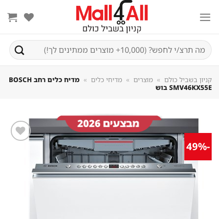
Sk
conte
חיפוש
עבור:
קניון בשביל כולם
»
מוצרים
»
מדיחי כלים
»
מדיח כלים ‏רחב BOSCH
SMV46KX55E בוש
-49%
שמור
מוצר
במועדפים