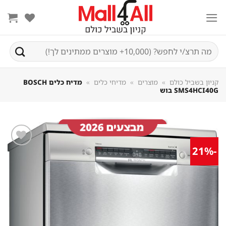
Sk
conte
חיפוש
עבור:
קניון בשביל כולם
»
מוצרים
»
מדיחי כלים
»
מדיח כלים BOSCH
SMS4HCI40G בוש
-21%
שמור
מוצר
במועדפים