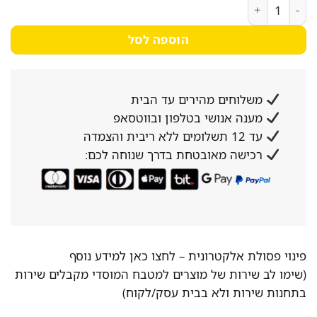
4,899₪.
6,237₪.
כמות של מדיח כלים Bosch SMS4HCI40G בוש
הוספה לסל
משלוחים מהירים עד הבית
מענה אנושי בטלפון ובווטסאפ
עד 12 תשלומים ללא ריבית והצמדה
רכישה מאובטחת בדרך שנוחה לכם:
פינוי פסולת אלקטרונית –
לחצו כאן למידע נוסף
(שימו לב שירות של מוצרים למטבח המוסדי מקבלים שירות
בתחנות שירות ולא בבית עסק/לקוח)