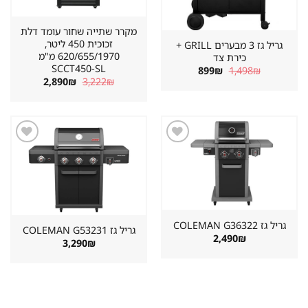
מקרר שתייה שחור עומד דלת
זכוכית 450 ליטר,
גריל גז 3 מבערים GRILL +
620/655/1970 מ"מ
כירת צד
SCCT450-SL
המחיר
המחיר
899
₪
1,498
₪
המקורי
הנוכחי
המחיר
המחיר
2,890
₪
3,222
₪
היה:
הוא:
המקורי
הנוכחי
899₪.
1,498₪.
היה:
הוא:
2,890₪.
3,222₪.
שמור
שמור
מוצר
מוצר
במועדפים
במועדפים
גריל גז ⁦COLEMAN G36322⁩
גריל גז ⁦COLEMAN G53231⁩
2,490
₪
3,290
₪