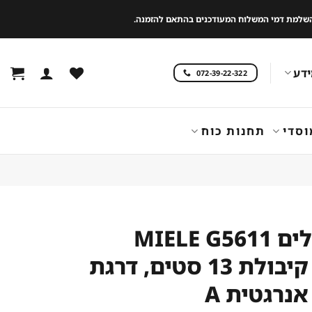
 להשלמת דמי המשלוח המעודכנים בהתאם להזמנה.
דע
072-39-22-322
וסדי
תחנות כוח
מדיח כלים MIELE G5611
SCW – קיבולת 13 סטים, דרגת
אנרגטית A