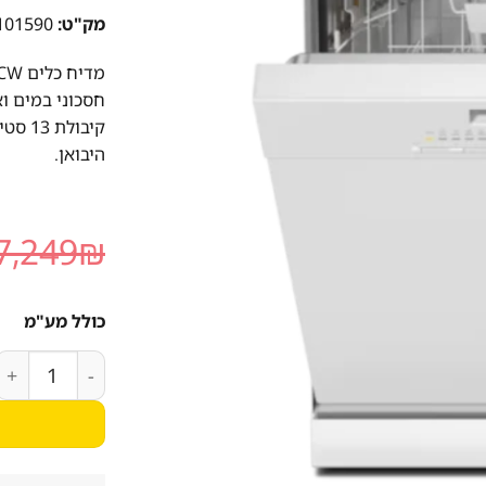
מק"ט:
101590
היבואן.
7,249
₪
כולל מע"מ
כמות של מדיח כלים MIELE G5611 SCW - קיבולת 13 סט