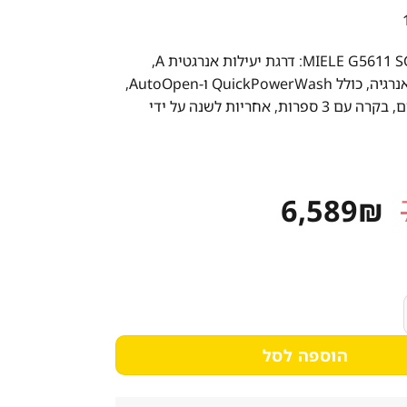
מדיח כלים MIELE G5611 SCW: דרגת יעילות אנרגטית A,
חסכוני במים ואנרגיה, כולל QuickPowerWash ו-AutoOpen,
קיבולת 13 סטים, בקרה עם 3 ספרות, אחריות לשנה על ידי
המחיר
המחיר
6,589
₪
המקורי
הנוכחי
היה:
הוא:
6,589₪.
7,249₪.
ים, דרגת יעילות אנרגטית A
הוספה לסל