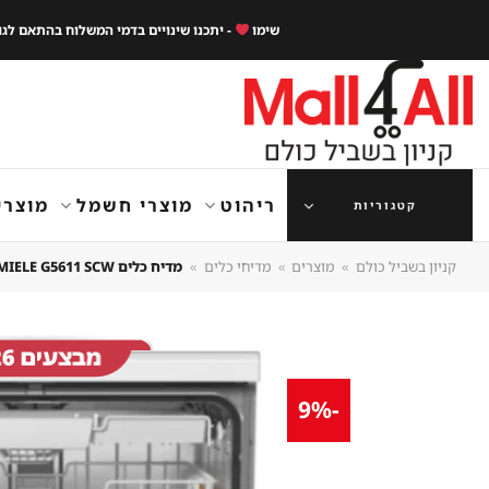
Ski
שימו
- יתכנו שינויים בדמי המשלוח בהתאם לג
t
conten
ריהוט
מוצרי חשמל
מוצרי
קטגוריות
קניון בשביל כולם
»
מוצרים
»
מדיחי כלים
»
מדיח כלים MIELE G5611 SCW – קיבולת 13 סטים, דרגת יעילות אנרגטית A
-9%