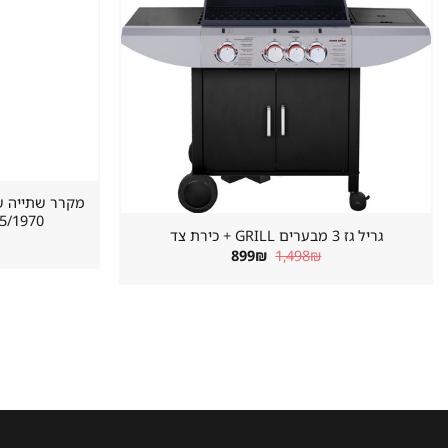
620/655/1970 מ
גריל גז 3 מבערים GRILL + כירת צד
המחיר
המחיר
899
₪
1,498
₪
המקורי
הנוכחי
היה:
הוא:
899₪.
1,498₪.