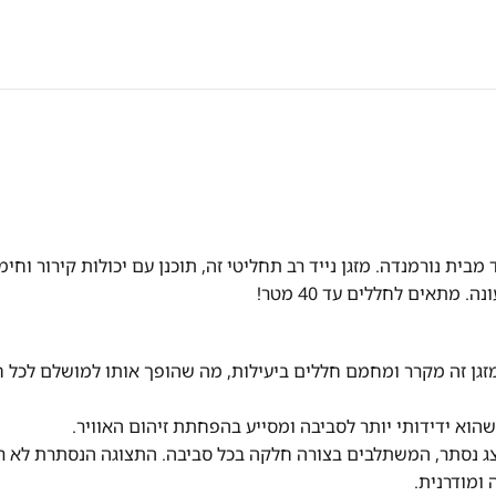
ית נורמנדה. מזגן נייד רב תחליטי זה, תוכנן עם יכולות קירור וחימ
תאים לחללים עד 40 מטר!
קירור וחימום עוצמתיים: עם קיבולת של 12000 BTU, מזגן זה מקרר ומחמם חללים ביעילות, מה שהופך אותו למושלם לכ
ור וצג נסתר, המשתלבים בצורה חלקה בכל סביבה. התצוגה הנסתרת לא ר
ומודרנית.