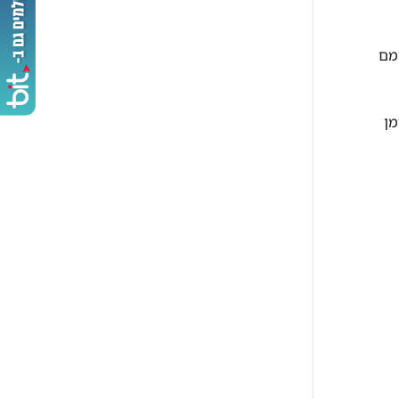
חמם
מן