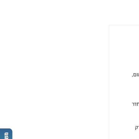
ום,
ל חדר
ק