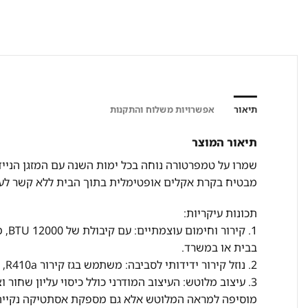
תיאור
אפשרויות משלוח והתקנות
תיאור המוצר
שמרו על טמפרטורה נוחה בכל ימות השנה עם המזגן הנייד מב
מבטיח בקרת אקלים אופטימלית בתוך הבית ללא קשר לעונה. מ
תכונות עיקריות:
1. 
בבית או במשרד.
2. נוזל קירור ידידותי לסביבה: משתמש בגז קירור R410a, שהוא ידידותי יותר לסביבה ומסייע בהפחתת זיהום האוויר.
3. עיצוב מלוטש: העיצוב המודרני כולל כיסוי עליון שח
מוסיפה למראה המלוטש אלא גם מספקת אסתטיקה נקייה 