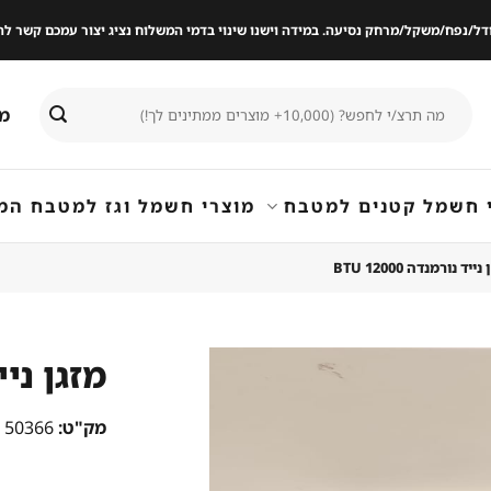
ודל/נפח/משקל/מרחק נסיעה. במידה וישנו שינוי בדמי המשלוח נציג יצור עמכם קשר
חיפוש
מי
עבור:
 חשמל קטנים למטבח
מוצרי חשמל וגז למטבח המ
ייד נורמנדה 12000 BTU
מזגן נייד נ
שמור
מק"ט:
50366
מוצר
במועדפים