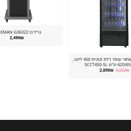
גריל גז ⁦COLEMAN G36322⁩
2,490
₪
מקרר שתייה שחור עומד דלת זכוכית 450 ליטר,
"מ SCCT450-SL
המחיר
המחיר
2,890
₪
3,222
₪
המקורי
הנוכחי
היה:
הוא:
2,890₪.
3,222₪.