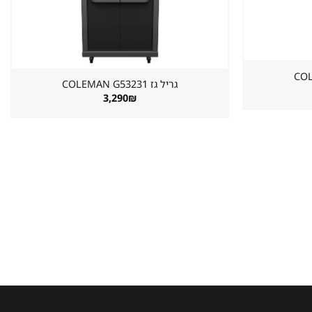
גריל גז ⁦COLEMAN G53231⁩
3,290
₪