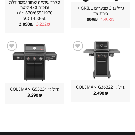
מקרר שתייה שחור עומד דלת
זכוכית 450 ליטר,
גריל גז 3 מבערים GRILL +
620/655/1970 מ"מ
כירת צד
SCCT450-SL
המחיר
המחיר
899
₪
1,498
₪
המקורי
הנוכחי
המחיר
המחיר
2,890
₪
3,222
₪
היה:
הוא:
המקורי
הנוכחי
899₪.
1,498₪.
היה:
הוא:
2,890₪.
3,222₪.
שמור
שמור
מוצר
מוצר
במועדפים
במועדפים
גריל גז ⁦COLEMAN G36322⁩
גריל גז ⁦COLEMAN G53231⁩
2,490
₪
3,290
₪