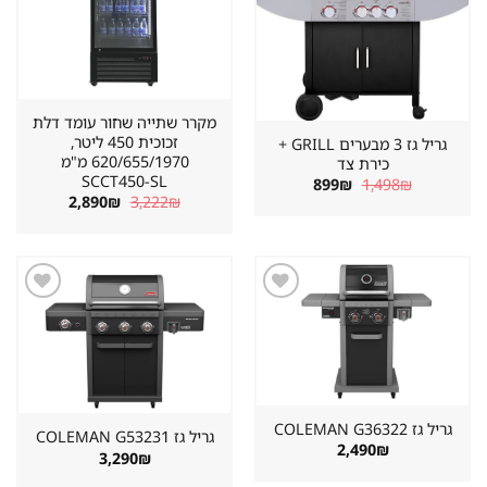
מקרר שתייה שחור עומד דלת
זכוכית 450 ליטר,
גריל גז 3 מבערים GRILL +
620/655/1970 מ"מ
כירת צד
SCCT450-SL
המחיר
המחיר
899
₪
1,498
₪
המקורי
הנוכחי
המחיר
המחיר
2,890
₪
3,222
₪
היה:
הוא:
המקורי
הנוכחי
899₪.
1,498₪.
היה:
הוא:
2,890₪.
3,222₪.
שמור
שמור
מוצר
מוצר
במועדפים
במועדפים
גריל גז ⁦COLEMAN G36322⁩
גריל גז ⁦COLEMAN G53231⁩
2,490
₪
3,290
₪