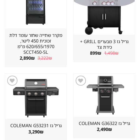
מקרר שתייה שחור עומד דלת
זכוכית 450 ליטר,
גריל גז 3 מבערים GRILL +
620/655/1970 מ"מ
כירת צד
SCCT450-SL
המחיר
המחיר
899
₪
1,498
₪
המקורי
הנוכחי
המחיר
המחיר
2,890
₪
3,222
₪
היה:
הוא:
המקורי
הנוכחי
899₪.
1,498₪.
היה:
הוא:
2,890₪.
3,222₪.
שמור
שמור
מוצר
מוצר
במועדפים
במועדפים
גריל גז ⁦COLEMAN G36322⁩
גריל גז ⁦COLEMAN G53231⁩
2,490
₪
3,290
₪