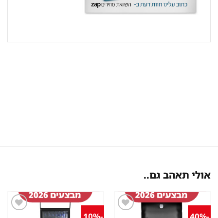
אולי תאהב גם..
-10%
-40%
שמור
שמור