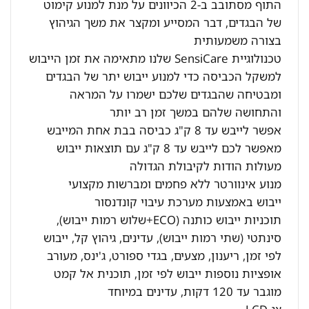
התוף מסתובב ב-2 הכיוונים על מנת למנוע קימוט
של הבגדים, דבר המסייע ומקצר את משך הגיהוץ
בצורה משמעותית
טכנולוגיית SensiCare שלנו מתאימה את זמן הייבוש
למשקל הכביסה כדי למנוע ייבוש יתר של הבגדים
ומבטיחה שהבגדים שלכם ישמרו על המראה
והתחושה שלהם במשך זמן רב יותר
אפשר לייבש עד 8 ק"ג כביסה בבת אחת המייבש
מאפשר לכם לייבש עד 8 ק"ג עם תוצאות ייבוש
מעולות הודות לקיבולת הגדולה
מנוע אינוורטר ללא פחמים ומברשות מקצועי
ייבוש באמצעות מערכת עיבוי קונדנסור
תוכניות ייבוש כותנה (ECO+שלוש רמות ייבוש),
סינתטי (שתי רמות ייבוש), עדינים, גיהוץ קל, ייבוש
לפי זמן, ריענון, מצעים, בגדי ספורט, ג'ינס, מעורב
אופציות נוספות ייבוש לפי זמן, תוכנית אל קמט
מוגבר עד 120 דקות, עדינים במיוחד