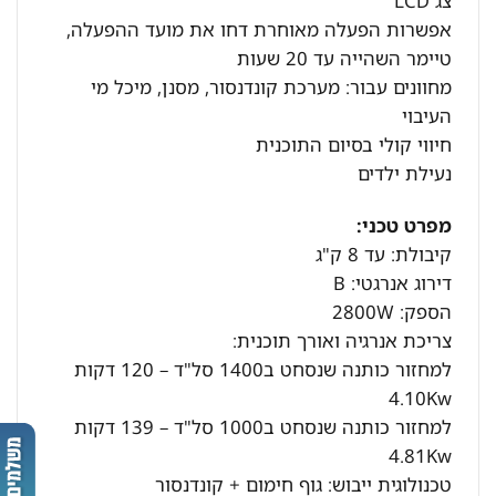
צג LCD
אפשרות הפעלה מאוחרת דחו את מועד ההפעלה,
טיימר השהייה עד 20 שעות
מחוונים עבור: מערכת קונדנסור, מסנן, מיכל מי
העיבוי
חיווי קולי בסיום התוכנית
נעילת ילדים
מפרט טכני:
קיבולת: עד 8 ק"ג
דירוג אנרגטי: B
הספק: 2800W
צריכת אנרגיה ואורך תוכנית:
למחזור כותנה שנסחט ב1400 סל"ד – 120 דקות
4.10Kw
למחזור כותנה שנסחט ב1000 סל"ד – 139 דקות
4.81Kw
טכנולוגית ייבוש: גוף חימום + קונדנסור