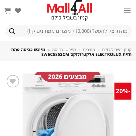
Sk
conte
חיפוש
עבור:
קניון בשביל כולם
»
מוצרים
»
מייבשי כביסה
»
מייבש כביסה פתח
חזית ELECTROLUX אלקטרולוקס EW6C5852CM
-20%
שמור
מוצר
במועדפים