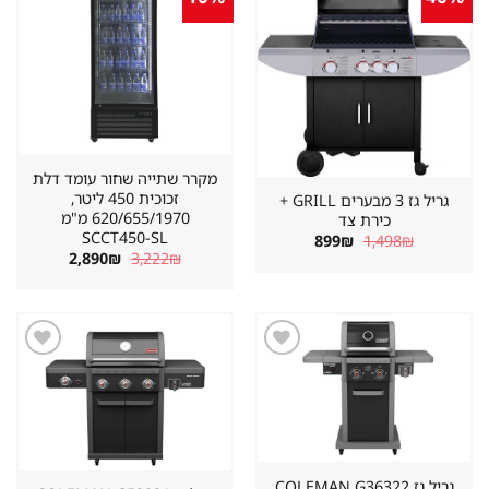
מוצר
מוצר
במועדפים
במועדפים
מקרר שתייה שחור עומד דלת
זכוכית 450 ליטר,
גריל גז 3 מבערים GRILL +
620/655/1970 מ"מ
כירת צד
SCCT450-SL
המחיר
המחיר
899
₪
1,498
₪
המקורי
הנוכחי
המחיר
המחיר
2,890
₪
3,222
₪
היה:
הוא:
המקורי
הנוכחי
899₪.
1,498₪.
היה:
הוא:
2,890₪.
3,222₪.
שמור
שמור
מוצר
מוצר
במועדפים
במועדפים
גריל גז ⁦COLEMAN G36322⁩