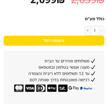
המקורי
הנוכחי
היה:
הוא:
כולל מע"מ
2,099₪.
2,639₪.
כמות של מייבש כביסה פתח חזית ELECTROLUX אלקטרולוקס EW6C5852CM
הוספה לסל
משלוחים מהירים עד הבית
מענה אנושי בטלפון ובווטסאפ
עד 12 תשלומים ללא ריבית והצמדה
רכישה מאובטחת בדרך שנוחה לכם: