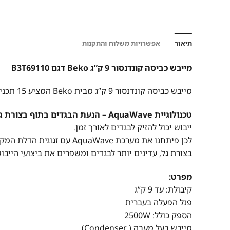
תיאור
אפשרויות משלוח והתקנות
מייבש כביסה קונדנסור 9 ק”ג Beko דגם B3T69110
מייבש כביסה קונדנסור 9 ק”ג מבית Beko המציע 15 תכניות ייבוש שונות לייבוש יעיל במיוחד!
טכנולוגיית AquaWave – הנעת הבגדים בתוף בצורת גל לטיפול עדין יותר:
ייבוש יכול להזיק לבגדים לאורך זמן.
לכן פיתחנו את מערכת aWave
בצורת גל, עדינים יותר לבגדים ומשפרים את ביצועי הייבוש
מפרט:
קיבולת: עד 9 ק”ג
פנל הפעלה בעברית
הספק כולל: 2500W
מייבש בעל מעבה ( Condenser)