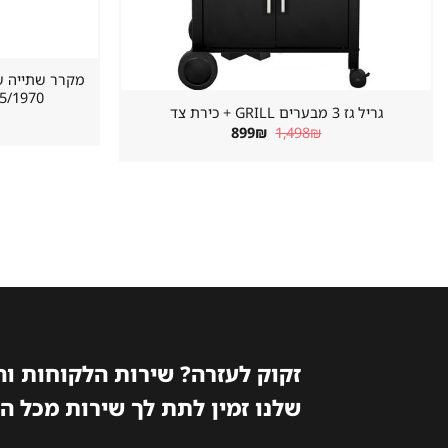
620/655/1970 מ
גריל גז 3 מבערים GRILL + כירת צד
המחיר
המחיר
899
₪
1,498
₪
המקורי
הנוכחי
היה:
הוא:
899₪.
1,498₪.
זקוק לעזרה? שירות הלקוחות ו
שלנו זמין לתת לך שירות מכל ה