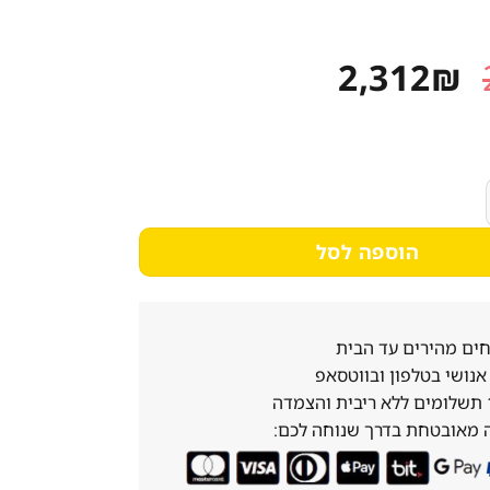
המחיר
המחיר
2,312
₪
המקורי
הנוכחי
היה:
הוא:
2,312₪.
2,891₪.
 פתח חזית BEKO בקו B3T69110
הוספה לסל
ים מהירים עד הבית
נושי בטלפון ובווטסאפ
 מאובטחת בדרך שנוחה לכם: