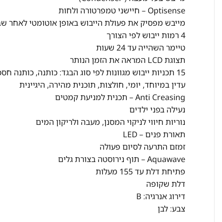
Optisense – חיישני טמפרטורה ולחות
מייבש מפסיק את פעולת הייבוש באופן אוטומטי לאחר שב
4 רמות ייבוש לפי הצורך
טיימר השהייה עד 24 שעות
תצוגת LCD המראה את הזמן הנותר
15 תכניות ייבוש מגוונות לפי סוג הבגד: כותנה, כותנה חסכו
עדין במיוחד, יומי, חולצות, תוכנית מהירה, היגיינית
Anti Creasing – תכנית למניעת קמטים
נעילה בפני ילדים
נוריות חיווי לניקוי המסנן, מעבה ולריקון המים
תאורת פנים – LED
זמזם התרעה לסיום פעולה
Aquawave – תוף נירוסטה בצורת גלים
פתיחת דלת עד 155 מעלות
דלת שקופה
דירוג אנרגיה: B
צבע: לבן