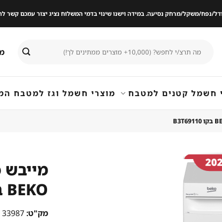
ודל/נפח/משקל/מרחק נסיעה. במידה וישנו שינוי בדמי המשלוח נציג יצור עמכם קשר
חיפוש
מי
עבור:
 חשמל קטנים למטבח
מוצרי חשמל וגז למטבח המ
מייבש 
BEKO בקו B3T69110
שמור
מוצר
במועדפים
מק"ט:
33987