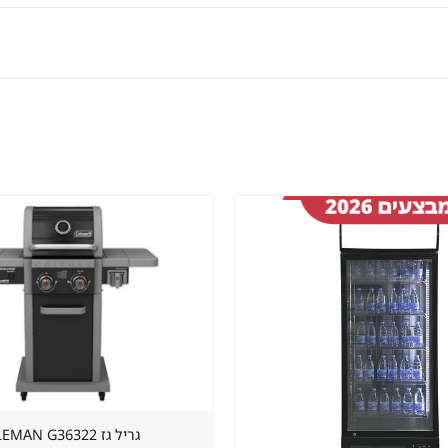
שמור
מוצר
במועדפים
גריל גז ⁦COLEMAN G36322⁩