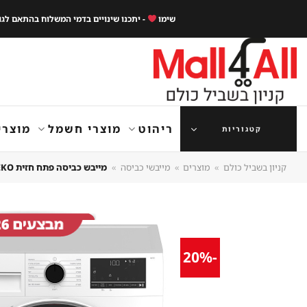
Ski
שימו
- יתכנו שינויים בדמי המשלוח בהתאם לג
t
conten
ריהוט
מוצרי חשמל
מוצרי
קטגוריות
קניון בשביל כולם
»
מוצרים
»
מייבשי כביסה
»
מייבש כביסה פתח חזית BEKO בקו B3T69110
-20%