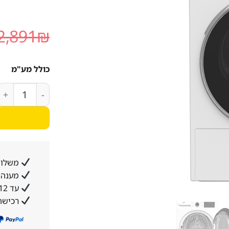
2,891
₪
כולל מע"מ
כמות של מייבש כביסה
משלוח
מענה א
עד 12 תשלומים ללא ריבית והצמדה
רכישה