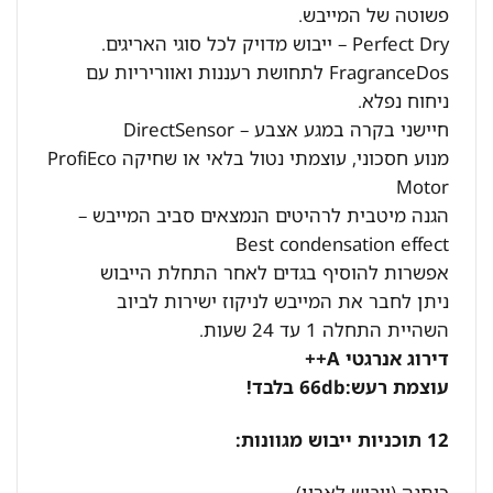
פשוטה של המייבש.
Perfect Dry – ייבוש מדויק לכל סוגי האריגים.
FragranceDos לתחושת רעננות ואווריריות עם
ניחוח נפלא.
חיישני בקרה במגע אצבע – DirectSensor
מנוע חסכוני, עוצמתי נטול בלאי או שחיקה ProfiEco
Motor
הגנה מיטבית לרהיטים הנמצאים סביב המייבש –
Best condensation effect
אפשרות להוסיף בגדים לאחר התחלת הייבוש
ניתן לחבר את המייבש לניקוז ישירות לביוב
השהיית התחלה 1 עד 24 שעות.
דירוג אנרגטי A++
עוצמת רעש:66db בלבד!
12 תוכניות ייבוש מגוונות:
כותנה (ייבוש לארון).