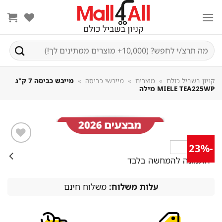
Sk
conte
חיפוש
עבור:
קניון בשביל כולם
»
מוצרים
»
מייבשי כביסה
»
מייבש כביסה 7 ק"ג
MIELE TEA225WP מילה
-23%
שמור
*התמונה להמחשה בלבד
מוצר
במועדפים
עלות משלוח:
משלוח חינם