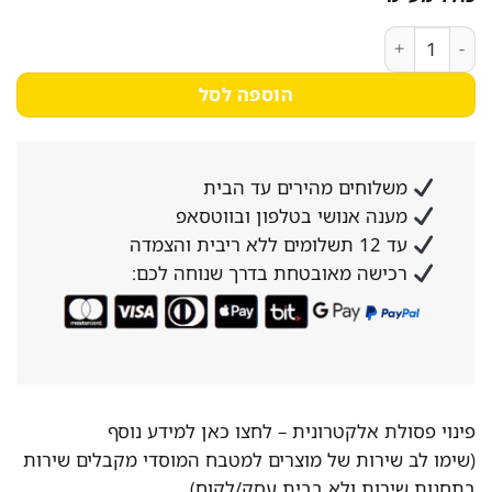
4,862₪.
6,300₪.
כמות של מייבש כביסה 7 ק"ג Miele TEA225WP מילה
הוספה לסל
משלוחים מהירים עד הבית
מענה אנושי בטלפון ובווטסאפ
עד 12 תשלומים ללא ריבית והצמדה
רכישה מאובטחת בדרך שנוחה לכם:
פינוי פסולת אלקטרונית –
לחצו כאן למידע נוסף
(שימו לב שירות של מוצרים למטבח המוסדי מקבלים שירות
בתחנות שירות ולא בבית עסק/לקוח)