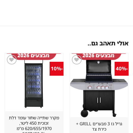
אולי תאהב גם..
-10%
-40%
שמור
שמור
מוצר
מוצר
במועדפים
במועדפים
מקרר שתייה שחור עומד דלת
זכוכית 450 ליטר,
גריל גז 3 מבערים GRILL +
620/655/1970 מ"מ
כירת צד