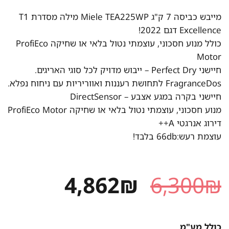
מייבש כביסה 7 ק"ג Miele TEA225WP מילה מסדרת T1
Excellence דגם 2022!
כולל מנוע חסכוני, עוצמתי נטול בלאי או שחיקה ProfiEco
Motor
חיישני Perfect Dry – ייבוש מדויק לכל סוגי האריגים.
FragranceDos לתחושת רעננות ואווריריות עם ניחוח נפלא.
חיישני בקרה במגע אצבע – DirectSensor
מנוע חסכוני, עוצמתי נטול בלאי או שחיקה ProfiEco Motor
דירוג אנרגטי A++
עוצמת רעש:66db בלבד!
המחיר
המחיר
4,862
₪
6,300
₪
המקורי
הנוכחי
היה:
הוא:
כולל מע"מ