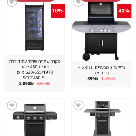
-10%
-40%
שמור
שמור
מוצר
מוצר
במועדפים
במועדפים
מקרר שתייה שחור עומד דלת
זכוכית 450 ליטר,
גריל גז 3 מבערים GRILL +
620/655/1970 מ"מ
כירת צד
SCCT450-SL
המחיר
המחיר
899
₪
1,498
₪
המקורי
הנוכחי
המחיר
המחיר
2,890
₪
3,222
₪
היה:
הוא:
המקורי
הנוכחי
899₪.
1,498₪.
היה:
הוא:
2,890₪.
3,222₪.
שמור
שמור
מוצר
מוצר
במועדפים
במועדפים