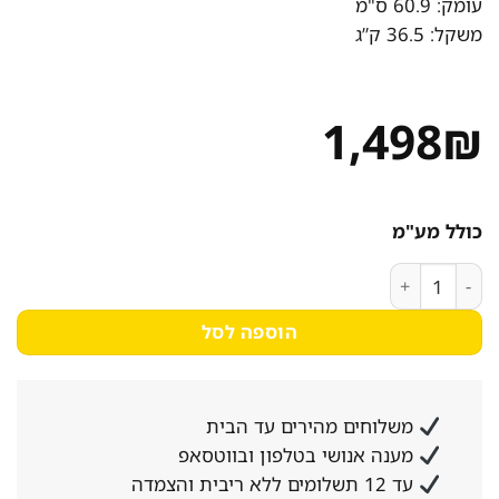
עומק: 60.9 ס"מ
משקל: 36.5 ק”ג
1,498
₪
כולל מע"מ
כמות של מייבש כביסה Normande ND-90200 ‏9 ‏ק"ג נורמנדי
הוספה לסל
משלוחים מהירים עד הבית
מענה אנושי בטלפון ובווטסאפ
עד 12 תשלומים ללא ריבית והצמדה