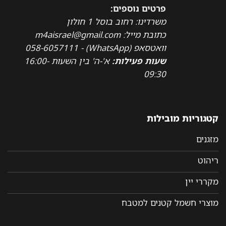
פרטים נוספים:
משרדינו: רחוב בוסל 1 חולון
כתובת מייל: m4aisrael@gmail.com
וואטסאפ (WhatsApp) - 058-6057111
שעות פעילות:
א'-ה' בין השעות 16:00-
09:30
קטגוריות מובילות
מזגנים
ריהוט
מקררי יין
מוצרי חשמל קטנים למטבח