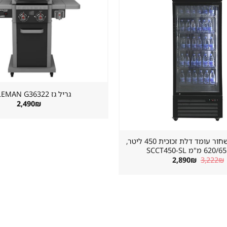
שמור
מוצר
במועדפים
גריל גז ⁦COLEMAN G36322⁩
2,490
₪
מקרר שתייה שחור עומד דלת זכוכית 450 ליטר,
"מ SCCT450-SL
המחיר
המחיר
2,890
₪
3,222
₪
המקורי
הנוכחי
היה:
הוא:
2,890₪.
3,222₪.