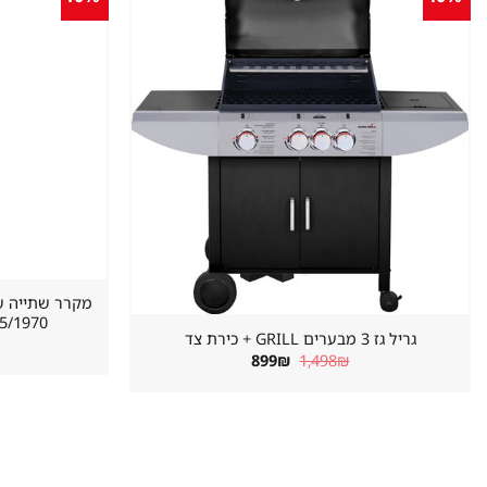
שמור
מוצר
במועדפים
620/655/1970 מ
גריל גז 3 מבערים GRILL + כירת צד
המחיר
המחיר
899
₪
1,498
₪
המקורי
הנוכחי
היה:
הוא:
899₪.
1,498₪.