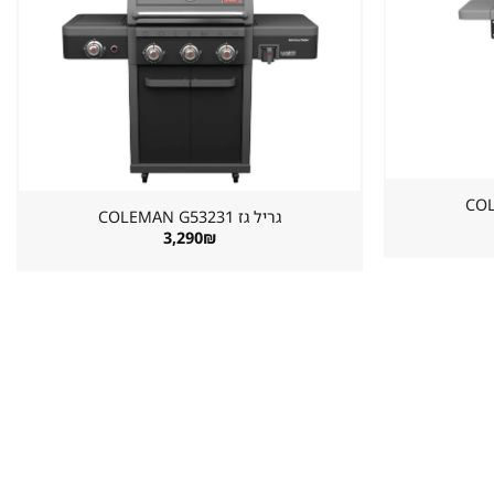
שמור
שמור
מוצר
מוצר
במועדפים
במועדפים
גריל גז ⁦COLEMAN G53231⁩
3,290
₪