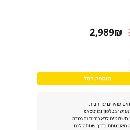
המחיר
המחיר
2,989
₪
המקורי
הנוכחי
היה:
הוא:
2,989₪.
3,737₪.
לב גריל ELECTROLUX אלקטרולוקס EKV6E40Z
הוספה לסל
ים מהירים עד הבית
נושי בטלפון ובווטסאפ
 מאובטחת בדרך שנוחה לכם: