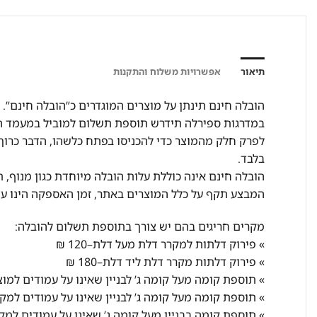
תיאור
אפשרויות משלוח והתקנות
הובלה חינם תינתן על מוצרים המוגדרים כ”הובלה חינם”.
מ
במדרגות ספיר
לה תידרש תוספת
תשלום למוביל במעמד הה
לפרק חלק מהמוצר כדי להכניסו בפתח כלשהו, הדבר כרוך
בלבד.
הובלה חינם אינה כוללת עלות הובלה מיוחדת כ
גון מנוף,
המבצע תקף על כלל המוצרים באתר, זמן האספקה הינו עד 7 ימ
מקרים חריגים בהם יש צורך בתוספת תשלום להובלה:
» פירוק דלתות למקרר דלת מעל דלת–120 ₪
» פירוק דלתות מקרר דלת ליד דלת–180 ₪
» תוספת קומה מעל קומה ג’ לבניין שאינו על עמודים למוצר ל
» תוספת קומה מעל קומה ג’ לבניין שאינו על עמודים למקרר 
» תוספת קומה בבניין מעל קומה ג’ שאינו על עמודים למקרר 