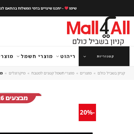
Ski
שימו
- יתכנו שינויים בדמי המשלוח בהתאם לג
t
conten
ריהוט
מוצרי חשמל
מוצרי
קטגוריות
קניון בשביל כולם
»
מוצרים
»
מוצרי חשמל קטנים למטבח
»
מיקרוגלים
»
מיקר
-20%