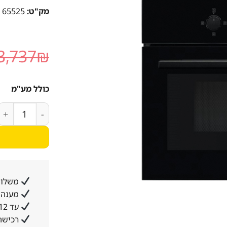
מק"ט:
65525
3,737
₪
כולל מע"מ
כמות של מיקרוגל בנוי משו
משלוח
מענה א
עד 12 תשלומים ללא ריבית והצמדה
רכישה