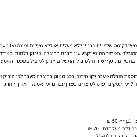
על לקומה שלישית בבניין ללא מעלית או ללא מעלית זמינה ואו מעב
ובלה ,המחיר הסופי יקבע ע”י חברת ההובלה.
פירוק דלתות
–
במידה 
 בתשלום נוסף ישירות
למוביל,
התשלום יינתן למוביל במעמד האספ
 תוספת הובלה מעבר לקו הירוק, רכב ממוגן
בהובלה מעבר לקו הירוק וכ
י
עסקים (פרט למוצרים שצוין עבורם זמן
אספקה ארוך יותר).
בן**–50 ₪
דלת מעל דלת –70 ₪
דלת ליד דלת–70 ₪