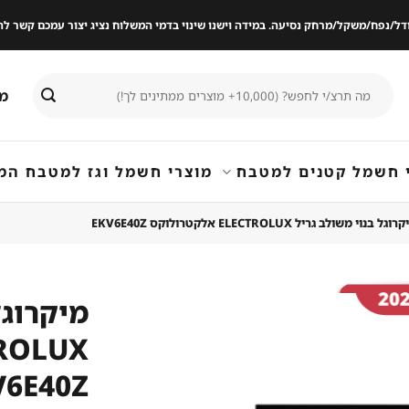
ודל/נפח/משקל/מרחק נסיעה. במידה וישנו שינוי בדמי המשלוח נציג יצור עמכם קשר
חיפוש
מי
עבור:
 חשמל קטנים למטבח
מוצרי חשמל וגז למטבח המ
וגל בנוי משולב גריל ELECTROLUX אלקטרולוקס EKV6E40Z
מיקרוגל
שמור
מוצר
V6E40Z
במועדפים