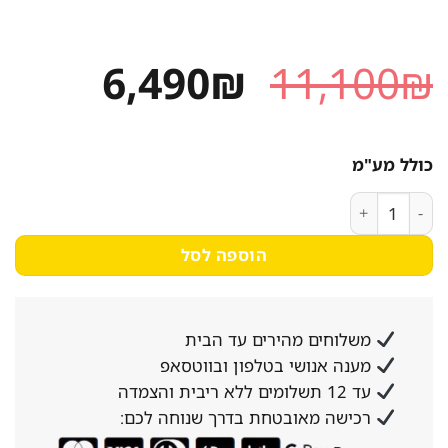
המחיר
המחיר
6,490
₪
11,100
₪
המקורי
הנוכחי
היה:
הוא:
כולל מע"מ
,490₪.
11,100₪.
כמות של מכונה לייצור קרח תעשייתית פרמיום – 80 ק"ג, קוביות בודדות
הוספה לסל
משלוחים מהירים עד הבית
מענה אנושי בטלפון ובווטסאפ
עד 12 תשלומים ללא ריבית והצמדה
רכישה מאובטחת בדרך שנוחה לכם: