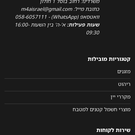
משרדינו: רחוב בוסל 1 חולון
כתובת מייל: m4aisrael@gmail.com
וואטסאפ (WhatsApp) - 058-6057111
שעות פעילות:
א'-ה' בין השעות 16:00-
09:30
קטגוריות מובילות
מזגנים
ריהוט
מקררי יין
מוצרי חשמל קטנים למטבח
שירות לקוחות