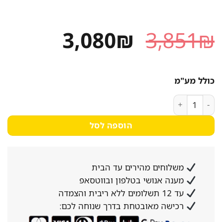
המחיר
המחיר
3,080
₪
3,851
₪
המקורי
הנוכחי
היה:
הוא:
כולל מע"מ
3,080₪.
3,851₪.
כמות של מכונת כביסה פתח חזית קונסטרוקטה CWF12W47IL
הוספה לסל
משלוחים מהירים עד הבית
מענה אנושי בטלפון ובווטסאפ
עד 12 תשלומים ללא ריבית והצמדה
רכישה מאובטחת בדרך שנוחה לכם: