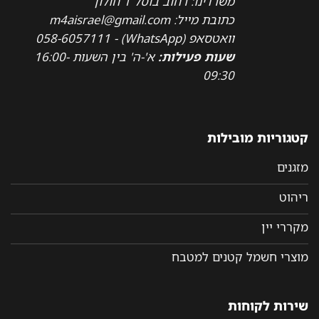
משרדינו: רחוב בוסל 1 חולון
כתובת מייל: m4aisrael@gmail.com
וואטסאפ (WhatsApp) - 058-6057111
שעות פעילות:
א'-ה' בין השעות 16:00-
09:30
קטגוריות מובילות
מזגנים
ריהוט
מקררי יין
מוצרי חשמל קטנים למטבח
שירות לקוחות