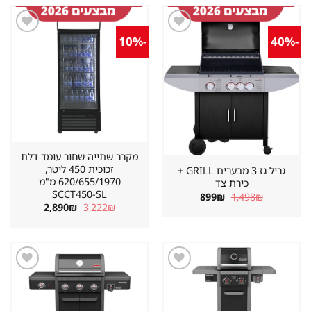
-10%
-40%
שמור
שמור
מוצר
מוצר
במועדפים
במועדפים
מקרר שתייה שחור עומד דלת
זכוכית 450 ליטר,
גריל גז 3 מבערים GRILL +
620/655/1970 מ"מ
כירת צד
SCCT450-SL
המחיר
המחיר
899
₪
1,498
₪
המקורי
הנוכחי
המחיר
המחיר
2,890
₪
3,222
₪
היה:
הוא:
המקורי
הנוכחי
899₪.
1,498₪.
היה:
הוא:
2,890₪.
3,222₪.
שמור
שמור
מוצר
מוצר
במועדפים
במועדפים