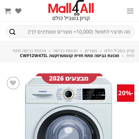
Sk
conte
חיפוש
עבור:
קניון בשביל כולם
»
מוצרים
»
מכונות כביסה
»
מכונות כביסה פתח
חזית
»
מכונת כביסה פתח חזית קונסטרוקטה CWF12W47IL
-20%
שמור
מוצר
במועדפים