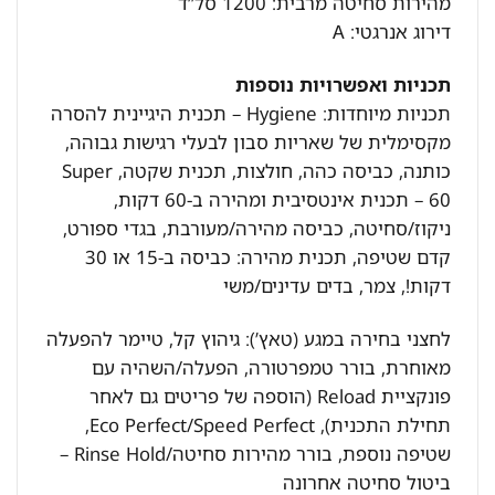
מהירות סחיטה מרבית: 1200 סל”ד
דירוג אנרגטי: A
תכניות ואפשרויות נוספות
תכניות מיוחדות: Hygiene – תכנית היגיינית להסרה
מקסימלית של שאריות סבון לבעלי רגישות גבוהה,
כותנה, כביסה כהה, חולצות, תכנית שקטה, Super
60 – תכנית אינטסיבית ומהירה ב-60 דקות,
ניקוז/סחיטה, כביסה מהירה/מעורבת, בגדי ספורט,
קדם שטיפה, תכנית מהירה: כביסה ב-15 או 30
דקות!, צמר, בדים עדינים/משי
לחצני בחירה במגע (טאץ’): גיהוץ קל, טיימר להפעלה
מאוחרת, בורר טמפרטורה, הפעלה/השהיה עם
פונקציית Reload (הוספה של פריטים גם לאחר
תחילת התכנית), Eco Perfect/Speed Perfect,
שטיפה נוספת, בורר מהירות סחיטה/Rinse Hold –
ביטול סחיטה אחרונה