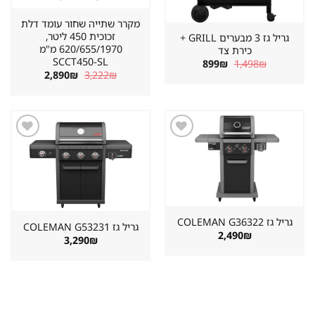
מקרר שתייה שחור עומד דלת
זכוכית 450 ליטר,
גריל גז 3 מבערים GRILL +
620/655/1970 מ"מ
כירת צד
SCCT450-SL
המחיר
המחיר
899
₪
1,498
₪
המקורי
הנוכחי
המחיר
המחיר
2,890
₪
3,222
₪
היה:
הוא:
המקורי
הנוכחי
899₪.
1,498₪.
היה:
הוא:
2,890₪.
3,222₪.
שמור
שמור
מוצר
מוצר
במועדפים
במועדפים
גריל גז ⁦COLEMAN G36322⁩
גריל גז ⁦COLEMAN G53231⁩
2,490
₪
3,290
₪