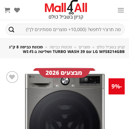
Sk
conte
חיפוש
עבור:
קניון בשביל כולם
»
מוצרים
»
מכונות כביסה
»
מכונת כביסה ‏8 ק"ג
LG WFS8214GBB עם TURBO WASH 39 ושליטה ב-WI-FI
-9%
שמור
מוצר
במועדפים