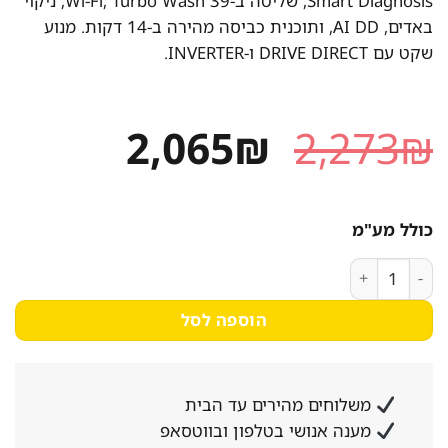
Smart Diagnosis, שליטה ב-Wi-Fi, Turbo Wash 39, ניקוי
באדים, AI DD, ותוכנית כביסה מהירה ב-14 דקות. מנוע
שקט עם DRIVE DIRECT ו-INVERTER.
המחיר
המחיר
2,065
₪
2,273
₪
המקורי
הנוכחי
היה:
הוא:
כולל מע"מ
2,065₪.
2,273₪.
כמות של מכונת כביסה ‏8 ק"ג LG WFS8214GBB עם Turbo Wash 39 ושליטה ב-Wi-Fi
הוספה לסל
משלוחים מהירים עד הבית
מענה אנושי בטלפון ובווטסאפ