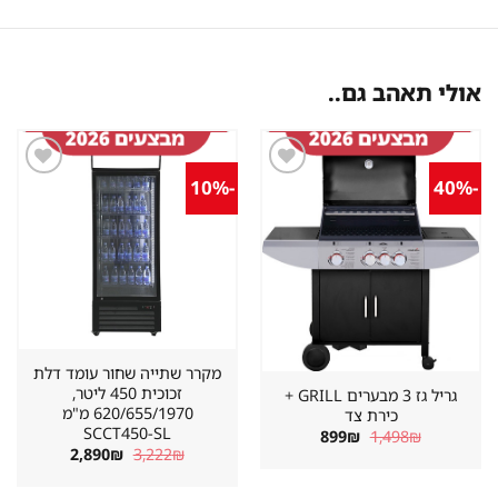
אולי תאהב גם..
-10%
-40%
שמור
שמור
מוצר
מוצר
במועדפים
במועדפים
מקרר שתייה שחור עומד דלת
זכוכית 450 ליטר,
גריל גז 3 מבערים GRILL +
620/655/1970 מ"מ
כירת צד
SCCT450-SL
המחיר
המחיר
899
₪
1,498
₪
המקורי
הנוכחי
המחיר
המחיר
2,890
₪
3,222
₪
היה:
הוא:
המקורי
הנוכחי
899₪.
1,498₪.
היה:
הוא: