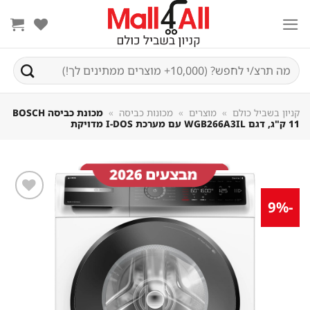
Sk
conte
חיפוש
עבור:
קניון בשביל כולם
»
מוצרים
»
מכונות כביסה
»
מכונת כביסה BOSCH
11 ק"ג, דגם WGB266A3IL עם מערכת I-DOS מדויקת
-9%
שמור
מוצר
במועדפים