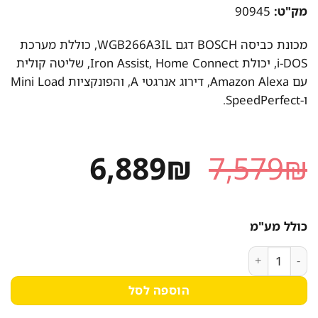
מק"ט:
90945
מכונת כביסה BOSCH דגם WGB266A3IL, כוללת מערכת
i-DOS, יכולת Iron Assist, Home Connect, שליטה קולית
עם Amazon Alexa, דירוג אנרגטי A, והפונקציות Mini Load
ו-SpeedPerfect.
המחיר
המחיר
6,889
₪
7,579
₪
המקורי
הנוכחי
היה:
הוא:
כולל מע"מ
6,889₪.
7,579₪.
כמות של מכונת כביסה Bosch 11 ק"ג, דגם WGB266A3IL עם מערכת i-DOS מדויקת
הוספה לסל