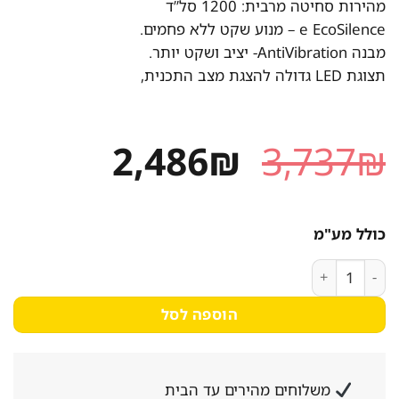
מהירות סחיטה מרבית: 1200 סל”ד
e EcoSilence – מנוע שקט ללא פחמים.
מבנה AntiVibration- יציב ושקט יותר.
תצוגת LED גדולה להצגת מצב התכנית,
המחיר
המחיר
2,486
₪
3,737
₪
המקורי
הנוכחי
היה:
הוא:
כולל מע"מ
2,486₪.
3,737₪.
כמות של מכונת כביסה Bosch WAJ2406SPL ‏7 ‏ק"ג בוש
הוספה לסל
משלוחים מהירים עד הבית