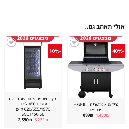
אולי תאהב גם..
-10%
-40%
שמור
שמור
מוצר
מוצר
במועדפים
במועדפים
מקרר שתייה שחור עומד דלת
זכוכית 450 ליטר,
גריל גז 3 מבערים GRILL +
620/655/1970 מ"מ
כירת צד
SCCT450-SL
המחיר
המחיר
899
₪
1,498
₪
המקורי
הנוכחי
המחיר
המחיר
2,890
₪
3,222
₪
היה:
הוא:
המקורי
הנוכחי
899₪.
1,498₪.
היה:
הוא: