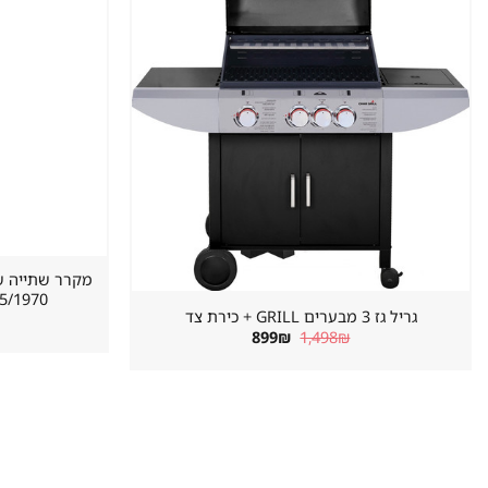
במועדפים
620/655/1970 מ
גריל גז 3 מבערים GRILL + כירת צד
המחיר
המחיר
899
₪
1,498
₪
המקורי
הנוכחי
היה:
הוא:
899₪.
1,498₪.