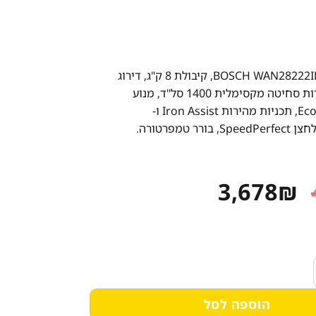
מכונת כביסה BOSCH WAN28222IL, קיבולת 8 ק"ג, דירוג
אנרגיה A, מהירות סחיטה מקסימלית 1400 סל"ד, מנוע
EcoSilence Drive, תכניות מהירות Iron Assist ו-
המחיר
המחיר
3,678
₪
המקורי
הנוכחי
היה:
הוא:
3,678₪.
4,047₪.
לת 8 ק"ג ומהירות סחיטה 1400 סל"ד
הוספה לסל