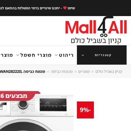
Ski
שימו
- יתכנו שינויים בדמי המשלוח בהתאם לג
t
conten
ריהוט
מוצרי חשמל
מוצרי
קטגוריות
קניון בשביל כולם
»
מוצרים
»
מכונות כביסה
»
מכונת כביסה BOSCH WAN28222IL עם קיבולת 8 ק"ג ומהירות סחיטה 1400 סל"ד
-9%