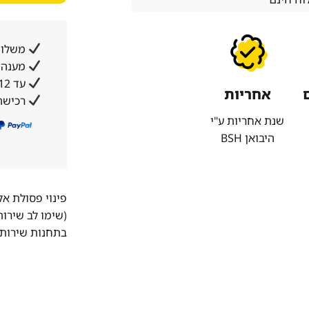
משלוח
מענה א
עד 12 תשלומים ללא ריבית והצמדה
אחריות
רכישה
שנת אחריות ע"י
היבואן BSH
פינוי פסולת א
(שימו לב שירו
בתחנות שירות 