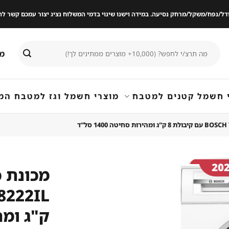
ודל/נפח/משקל/מרחק נסיעה. במידה וישנו שינוי בדמי המשלוח נציג יצור עמכם קשר
חיפוש
מי
עבור:
 חשמל קטנים למטבח
מוצרי חשמל וגז למטבח המ
שמור
מוצר
במועדפים