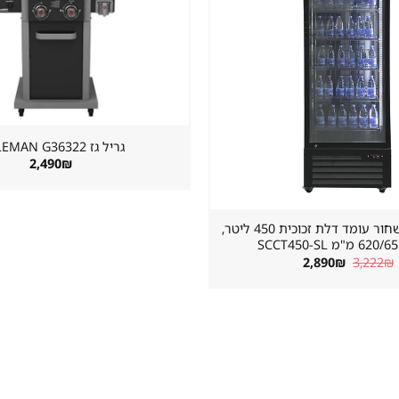
במועדפים
גריל גז ⁦COLEMAN G36322⁩
2,490
₪
מקרר שתייה שחור עומד דלת זכוכית 450 ליטר,
"מ SCCT450-SL
המחיר
המחיר
2,890
₪
3,222
₪
המקורי
הנוכחי
היה:
הוא:
2,890₪.
3,222₪.