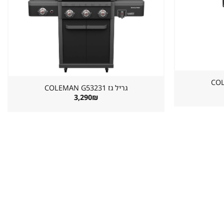
במועדפים
במועדפים
גריל גז ⁦COLEMAN G53231⁩
3,290
₪