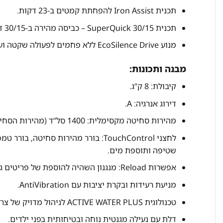
תכנית Iron Assist להפחתת קמטים ב-23 דקות.
תכנית SuperQuick 30/15 – כביסה מהירה ב-30/15 דקות בלבד.
מנוע EcoSilence Drive ללא פחמים לפעולה שקטה ועמידות לאורך שנים.
מבנה ותכונות:
קיבולת: 8 ק”ג.
דירוג אנרגיה: A.
מהירות סחיטה מקסימלית: 1400 סל”ד (מהירות הסחיטה המקסימלית מופחתת אוטומטית במקרה של חוסר איזון בכביסה).
שטיפה ותוספת מים.
אפשרות Reload: מנגנון השהיה להוספת של פריטים גם לאחר תחילת התכנית.
מניעת רעידות ובקרת יציבות עם AntiVibration.
טכנולוגית ACTIVE WATER PLUS לניהול מדויק של צריכת המים.
דלת עם נעילה מגנטית נוחה ובטיחותית בפני ילדים.