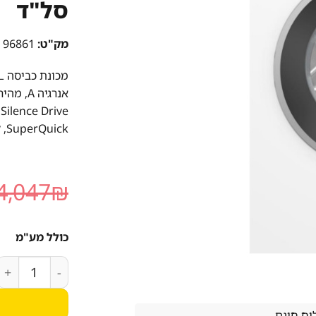
סל"ד
מק"ט:
96861
SuperQuick, לחצן SpeedPerfect, בורר טמפרטורה.
4,047
₪
כולל מע"מ
כמות של מכונת כביסה BOSCH WAN28222IL עם קיבו
ח חינם