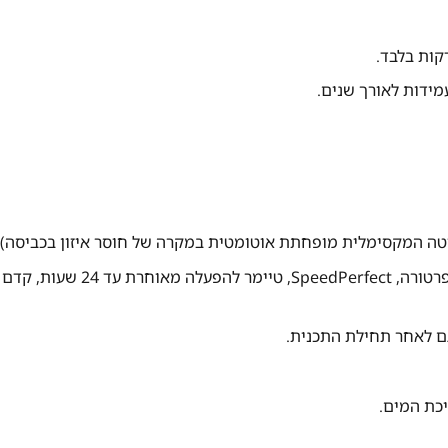
לחצני TouchControl: בורר מהירות סחיטה, בורר טמפרטורה, SpeedPerfect, טיימר להפעלה מאוחרת עד 24 שעות, קדם