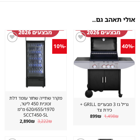
אולי תאהב גם..
-10%
-40%
שמור
שמור
מוצר
מוצר
במועדפים
במועדפים
מקרר שתייה שחור עומד דלת
זכוכית 450 ליטר,
גריל גז 3 מבערים GRILL +
620/655/1970 מ"מ
כירת צד
SCCT450-SL
המחיר
המחיר
899
₪
1,498
₪
המקורי
הנוכחי
המחיר
המחיר
2,890
₪
3,222
₪
היה:
הוא:
המקורי
הנוכחי
899₪.
1,498₪.
היה:
הוא:
2,890₪.
3,222₪.