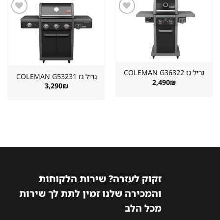
שמור
שמור
מוצר
מוצר
במועדפים
במועדפים
גריל גז ⁦COLEMAN G36322⁩
גריל גז ⁦COLEMAN G53231⁩
2,490
₪
3,290
₪
זקוק לעזרה? שירות הלקוחות
והמכירה שלנו זמין לתת לך שירות
מכל הלב