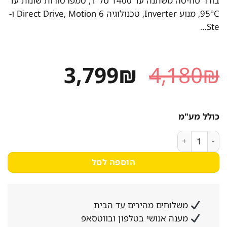
בורר סחיטה משתנה עד 1400 סל"ד, טמפרטורות שונות עד
95°C, מנוע Inverter, טכנולוגיה Direct Drive, Motion 6 ו-
Ste…
המחיר
המחיר
3,799
₪
4,180
₪
המקורי
הנוכחי
היה:
הוא:
כולל מע"מ
3,799₪.
4,180₪.
כמות של מכונת כביסה LG WF13314GBC עם קיבולת ענקית של 13 ק"ג - פתח חזית
הוספה לסל
משלוחים מהירים עד הבית
מענה אנושי בטלפון ובווטסאפ