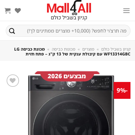
Sk
conte
חיפוש
עבור:
קניון בשביל כולם
»
מוצרים
»
מכונות כביסה
»
מכונת כביסה LG
WF13314GBC עם קיבולת ענקית של 13 ק"ג – פתח חזית
-9%
שמור
מוצר
במועדפים