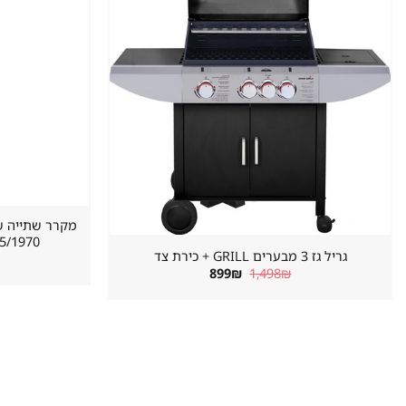
620/655/1970 מ
גריל גז 3 מבערים GRILL + כירת צד
המחיר
המחיר
899
₪
1,498
₪
המקורי
הנוכחי
היה:
הוא:
899₪.
1,498₪.