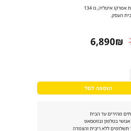
מרקו איטליה, גז 134
ית העסק.
המחיר
המחיר
6,890
₪
המקורי
הנוכחי
היה:
הוא:
6,890₪.
7,790₪.
ונענע גרוס 12X12 כפולה
הוספה לסל
ים מהירים עד הבית
נושי בטלפון ובווטסאפ