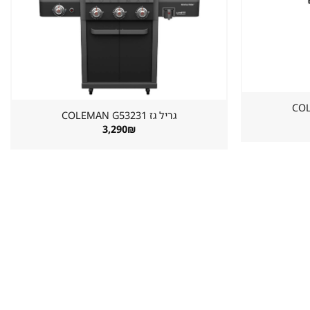
גריל גז ⁦COLEMAN G53231⁩
3,290
₪