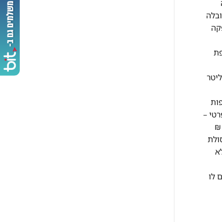
ובלה
10 ש"ח וזמן האספקה
תוספת
בתוך הבית, לא משנה כמה קומות – בהתאם לשיקול המוביל ותנאי המקום. היפוך דלתות במקררים – עד 300 ליטר
ות
בתוך בית פרטי –
ומה תוספת קומה מעל קומה ג' למזגן עד 2 כ"ס 50 ₪ לקומה תוספת קומה מעל קומה ג' למזגן מעל 2 כ"ס 70 ₪
1 ₪ לקומה פינוי פסולת
ולל בבניין ללא
 לו