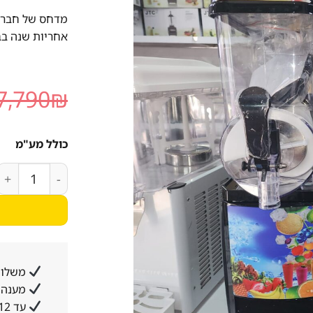
מדחס של חברת א
אחריות שנה בב
7,790
₪
כולל מע"מ
כמות של מכונת לימ
משלוח
מענה א
עד 12 תשלומים ללא ריבית והצמדה