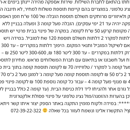
תו בהתאם לחברת השילוח. שירות אספקה מהירה יינתן בימים א-ה
ציג טלפוני. במוצרים בהם קיימת תוספת משלוח למחיר, לא תיגבה ה
לבוחרים באיסוף עצמי. במקרה של הזמנה מעבר לקו הירוק ולאיזורים מרוחקים תשולם תוספת הובלה של 0
יהיה עד 14 ימי עסקים (במקרה של מוצרי ריהוט זמן האספקה יהיה עד 21 ימי עסקים). הובלה מעל קומה 3 ומעלה בבניין ללא
מעלית – 50 ש"ח לכל קומה. בית פרטי יש תוספת כל קומה מקומת קרקע 50 ש"ח לקומה. במקרה של פינוי בבית פרטי יש 
50 ש"ח לכל קומה מקומת קרקע. כאשר יש צורך בפירוק דלתות למקרר 2 דלתות תשולם תוספת 120 שח למוביל. במידה ויש
מדרגות ספירלה 
200 ₪, 300-600 ליטר 290 ₪ – ישולם ישירות לטכנא. פירוק דלתות במקררים – עד 300 ליטר 180 ₪, 300-600 ליטר 250 ₪ –
וח ועל חשבונו או בתיאום עם חברת המשלוחים מראש. מחירון לתוספ
מיוחדות: פרוק דלתות למקרר 60 ₪ לדלת תוספת קומה מעל קומה ג' למקרר / טלוויזיה 70 ₪ לקומה תוספת קומה 
מוצר לבן 50 ₪ לק
לקומה מדרגות ספירלה 50 ₪ לקומה מנוף עד קומה 4 400 ₪ מנוף מעל קומה 4 – עבור כל קומה נוספת 00
אלקטרונית על פי חוק, יש לנתק מכשיר ישן מהחשמל ומכל גורם אחר ולהניחו ליד דלת כניסת הבית. (עד קומה 2 כ
פת תשלום). יש לעדכן בהערות ההזמנה/מול נציג טלפוני על פינוי פסולת אלקטרונית
: במידה ולקוח מזמין התקנה באתר הספק יצור איתו קשר ויתאם
072-39-22-322