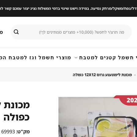
ודל/נפח/משקל/מרחק נסיעה. במידה וישנו שינוי בדמי המשלוח נציג יצור עמכם קשר
חיפוש
מי
עבור:
 חשמל קטנים למטבח
מוצרי חשמל וגז למטבח המ
»
מכונת לימונענע גרוס 12X12 כפולה
כפולה
שמור
מוצר
במועדפים
מק"ט:
69993