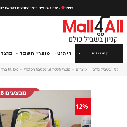
Ski
שימו
- יתכנו שינויים בדמי המשלוח בהתאם לג
t
conten
ריהוט
מוצרי חשמל
מוצרי
קטגוריות
קניון בשביל כולם
»
מוצרים
»
מוצרי חשמל וגז למטבח המוסדי
»
מכונות ברד
-12%