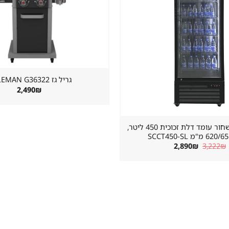
גריל גז ⁦COLEMAN G36322⁩
2,490
₪
מקרר שתייה שחור עומד דלת זכוכית 450 ליטר,
"מ SCCT450-SL
המחיר
המחיר
2,890
₪
3,222
₪
המקורי
הנוכחי
היה:
הוא:
2,890₪.
3,222₪.