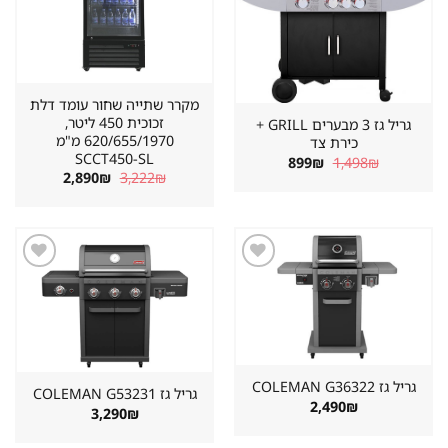
מקרר שתייה שחור עומד דלת
זכוכית 450 ליטר,
גריל גז 3 מבערים GRILL +
620/655/1970 מ"מ
כירת צד
SCCT450-SL
המחיר
המחיר
899
₪
1,498
₪
המקורי
הנוכחי
המחיר
המחיר
2,890
₪
3,222
₪
היה:
הוא:
המקורי
הנוכחי
899₪.
1,498₪.
היה:
הוא:
2,890₪.
3,222₪.
שמור
שמור
מוצר
מוצר
במועדפים
במועדפים
גריל גז ⁦COLEMAN G36322⁩
גריל גז ⁦COLEMAN G53231⁩
2,490
₪
3,290
₪