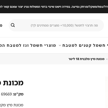
ודל/נפח/משקל/מרחק נסיעה. במידה וישנו שינוי בדמי המשלוח נציג יצור עמכם קשר
חיפוש
מי
עבור:
 חשמל קטנים למטבח
מוצרי חשמל וגז למטבח המ
»
מכונת מיץ מלבנית 18 ליטר
מכונת מיץ
שמור
מק"ט:
69669
מוצר
במועדפים