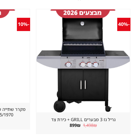
-10%
-40%
שמור
מוצר
במועדפים
620/655/1970 מ
גריל גז 3 מבערים GRILL + כירת צד
המחיר
המחיר
899
₪
1,498
₪
המקורי
הנוכחי
היה:
הוא: