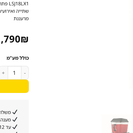
18LX1
שתייה ואירועי
מרעננת
1,790
₪
כולל מע"מ
כמות של מכונת מ
משלוח
מענה א
עד 12 תשלומים ללא ריבית והצמדה