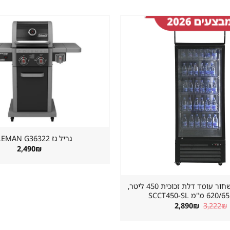
שמור
מוצר
במועדפים
גריל גז ⁦COLEMAN G36322⁩
2,490
₪
מקרר שתייה שחור עומד דלת זכוכית 450 ליטר,
"מ SCCT450-SL
המחיר
המחיר
2,890
₪
3,222
₪
המקורי
הנוכחי
היה:
הוא:
2,890₪.
3,222₪.