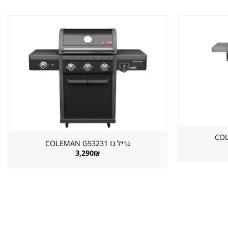
שמור
שמור
מוצר
מוצר
במועדפים
במועדפים
גריל גז ⁦COLEMAN G53231⁩
3,290
₪