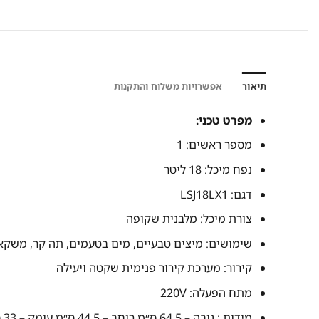
תיאור
אפשרויות משלוח והתקנות
מפרט טכני:
מספר ראשים: 1
נפח מיכל: 18 ליטר
דגם: LSJ18LX1
צורת מיכל: מלבנית שקופה
שימושים: מיצים טבעיים, מים בטעמים, תה קר, משקא
קירור: מערכת קירור פנימית שקטה ויעילה
מתח הפעלה: 220V
מידות : גובה – 64.5 ס״מ רוחב – 44.5 ס״מ עומק – 33 ס״מ