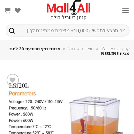
Sk
conte
חיפוש
עבור:
קניון בשביל כולם
»
מוצרים
»
נסלי
»
מכונת מיץ מרובעת 20 ליטר
מבית NESLINE
שמור
מוצר
במועדפים