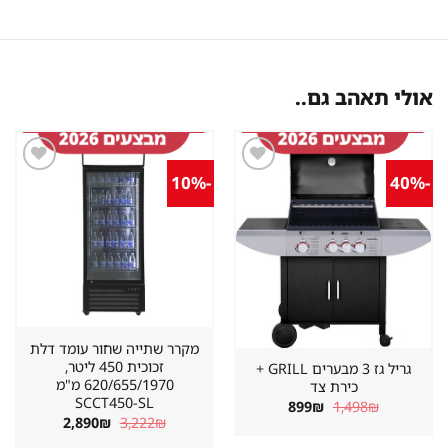
אולי תאהב גם..
-10%
-40%
שמור
שמור
מוצר
מוצר
במועדפים
במועדפים
מקרר שתייה שחור עומד דלת
זכוכית 450 ליטר,
גריל גז 3 מבערים GRILL +
620/655/1970 מ"מ
כירת צד
SCCT450-SL
המחיר
המחיר
899
₪
1,498
₪
המקורי
הנוכחי
המחיר
המחיר
2,890
₪
3,222
₪
היה:
הוא:
המקורי
הנוכחי
899₪.
1,498₪.