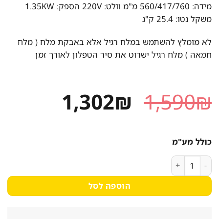
מידה: 560/417/760 מ"מ וולט: 220V הספק: 1.35KW
משקל נטו: 25.4 ק"ג
לא מומלץ להשתמש במלח רגיל אלא באבקת מלח ( מלח
חמאה ) מלח רגיל ישרוט את סיר הטפלון לאורך זמן
המחיר
המחיר
1,302
₪
1,590
₪
המקורי
הנוכחי
היה:
הוא:
כולל מע"מ
1,302₪.
1,590₪.
כמות של מכונת פופקורן תעשיתית אדומה 560/417/760 מ"מ
הוספה לסל