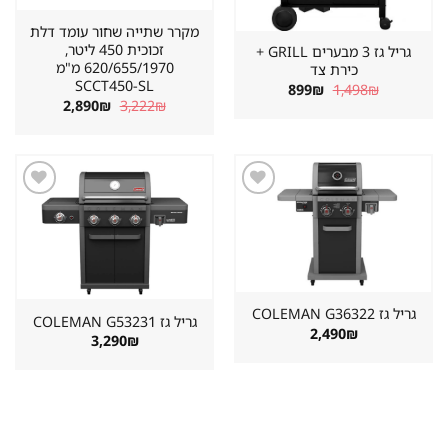
מקרר שתייה שחור עומד דלת
זכוכית 450 ליטר,
גריל גז 3 מבערים GRILL +
620/655/1970 מ"מ
כירת צד
SCCT450-SL
המחיר
המחיר
899
₪
1,498
₪
המקורי
הנוכחי
המחיר
המחיר
2,890
₪
3,222
₪
היה:
הוא:
המקורי
הנוכחי
899₪.
1,498₪.
היה:
הוא:
2,890₪.
3,222₪.
שמור
שמור
מוצר
מוצר
במועדפים
במועדפים
גריל גז ⁦COLEMAN G36322⁩
גריל גז ⁦COLEMAN G53231⁩
2,490
₪
3,290
₪