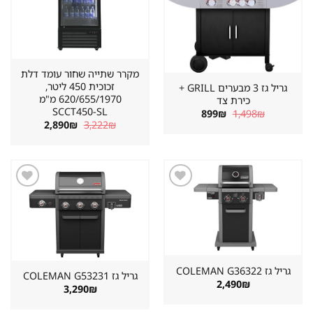
מקרר שתייה שחור עומד דלת
זכוכית 450 ליטר,
גריל גז 3 מבערים GRILL +
620/655/1970 מ"מ
כירת צד
SCCT450-SL
המחיר
המחיר
899
₪
1,498
₪
המקורי
הנוכחי
המחיר
המחיר
2,890
₪
3,222
₪
היה:
הוא:
המקורי
הנוכחי
899₪.
1,498₪.
היה:
הוא:
2,890₪.
3,222₪.
שמור
שמור
מוצר
מוצר
במועדפים
במועדפים
גריל גז ⁦COLEMAN G36322⁩
גריל גז ⁦COLEMAN G53231⁩
2,490
₪
3,290
₪