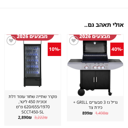
אולי תאהב גם..
-10%
-40%
שמור
שמור
מוצר
מוצר
במועדפים
במועדפים
מקרר שתייה שחור עומד דלת
זכוכית 450 ליטר,
גריל גז 3 מבערים GRILL +
620/655/1970 מ"מ
כירת צד
SCCT450-SL
המחיר
המחיר
899
₪
1,498
₪
המקורי
הנוכחי
המחיר
המחיר
2,890
₪
3,222
₪
היה:
הוא:
המקורי
הנוכחי
899₪.
1,498₪.
היה:
הוא: