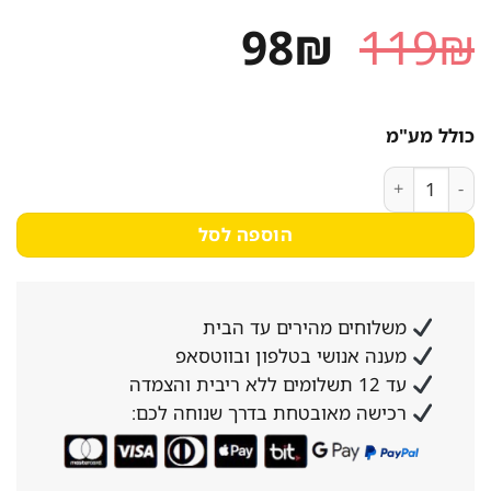
המחיר
המחיר
98
₪
119
₪
המקורי
הנוכחי
היה:
הוא:
כולל מע"מ
98₪.
119₪.
כמות של מכסה עמיד במיוחד למיכל ב-130 ליטר בצבע צהוב - דגם 770×660×435 מ”מ - נסליין
הוספה לסל
משלוחים מהירים עד הבית
מענה אנושי בטלפון ובווטסאפ
עד 12 תשלומים ללא ריבית והצמדה
רכישה מאובטחת בדרך שנוחה לכם: