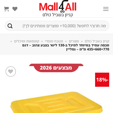
Sk
conte
חיפוש
עבור:
קניון בשביל כולם
»
מוצרים
»
מטבח מוסדי
»
קופסאות ומיכלים
»
מכסה עמיד במיוחד למיכל ב-130 ליטר בצבע צהוב – דגם
770×660×435 מ”מ – נסליין
-18%
שמור
מוצר
במועדפים