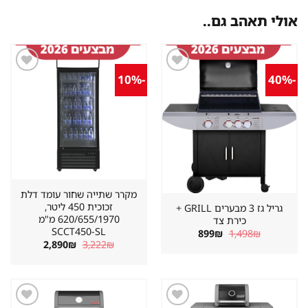
אולי תאהב גם..
-10%
-40%
שמור
שמור
מוצר
מוצר
במועדפים
במועדפים
מקרר שתייה שחור עומד דלת
זכוכית 450 ליטר,
גריל גז 3 מבערים GRILL +
620/655/1970 מ"מ
כירת צד
SCCT450-SL
המחיר
המחיר
899
₪
1,498
₪
המקורי
הנוכחי
המחיר
המחיר
2,890
₪
3,222
₪
היה:
הוא:
המקורי
הנוכחי
899₪.
1,498₪.
היה:
הוא:
2,890₪.
3,222₪.