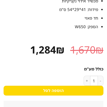
מכשיר אידוי נקניקיות
מידות: 41*29*54 ס"מ
חד פאזי
הספק: W650
המחיר
המחיר
1,284
₪
1,670
₪
המקורי
הנוכחי
היה:
הוא:
כולל מע"מ
1,284₪.
1,670₪.
כמות של מכשיר אידוי נקניקיות ללא שפיצים לחימום נקניקיות Pro Line**
הוספה לסל