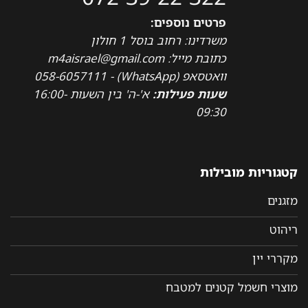
פרטים נוספים:
משרדינו: רחוב בוסל 1 חולון
כתובת מייל: m4aisrael@gmail.com
וואטסאפ (WhatsApp) - 058-6057111
שעות פעילות:
א'-ה' בין השעות 16:00-
09:30
קטגוריות מובילות
מזגנים
ריהוט
מקררי יין
מוצרי חשמל קטנים למטבח