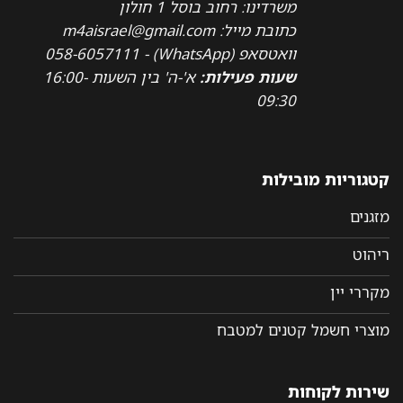
משרדינו: רחוב בוסל 1 חולון
כתובת מייל: m4aisrael@gmail.com
וואטסאפ (WhatsApp) - 058-6057111
שעות פעילות:
א'-ה' בין השעות 16:00-
09:30
קטגוריות מובילות
מזגנים
ריהוט
מקררי יין
מוצרי חשמל קטנים למטבח
שירות לקוחות