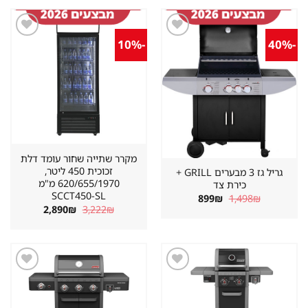
-10%
-40%
שמור
שמור
מוצר
מוצר
במועדפים
במועדפים
מקרר שתייה שחור עומד דלת
זכוכית 450 ליטר,
גריל גז 3 מבערים GRILL +
620/655/1970 מ"מ
כירת צד
SCCT450-SL
המחיר
המחיר
899
₪
1,498
₪
המקורי
הנוכחי
המחיר
המחיר
2,890
₪
3,222
₪
היה:
הוא:
המקורי
הנוכחי
899₪.
1,498₪.
היה:
הוא:
2,890₪.
3,222₪.
שמור
שמור
מוצר
מוצר
במועדפים
במועדפים