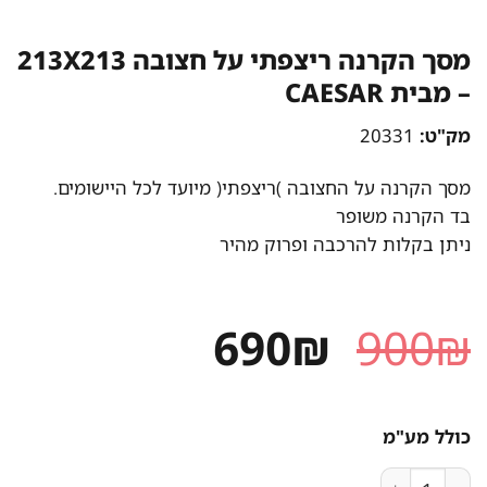
מסך הקרנה ריצפתי על חצובה 213X213
– מבית CAESAR
מק"ט:
20331
מסך הקרנה על החצובה )ריצפתי( מיועד לכל היישומים.
בד הקרנה משופר
ניתן בקלות להרכבה ופרוק מהיר
המחיר
המחיר
690
₪
900
₪
המקורי
הנוכחי
היה:
הוא:
כולל מע"מ
690₪.
900₪.
כמות של מסך הקרנה ריצפתי על חצובה 213X213 - מבית CAESAR