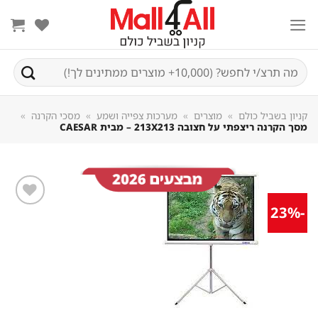
Sk
conte
חיפוש
עבור:
קניון בשביל כולם
»
מוצרים
»
מערכות צפייה ושמע
»
מסכי הקרנה
»
מסך הקרנה ריצפתי על חצובה 213X213 – מבית CAESAR
-23%
שמור
מוצר
במועדפים