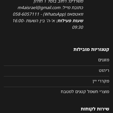
משרדינו: רחוב בוסל 1 חולון
כתובת מייל: m4aisrael@gmail.com
וואטסאפ (WhatsApp) - 058-6057111
שעות פעילות:
א'-ה' בין השעות 16:00-
09:30
קטגוריות מובילות
מזגנים
ריהוט
מקררי יין
מוצרי חשמל קטנים למטבח
שירות לקוחות