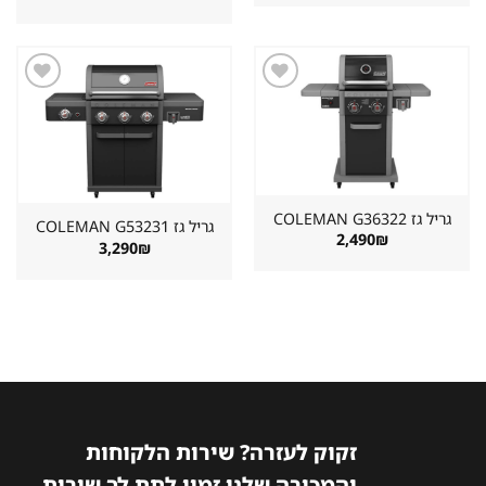
היה:
הוא:
המקורי
הנוכחי
899₪.
1,498₪.
היה:
הוא:
2,890₪.
3,222₪.
שמור
שמור
מוצר
מוצר
במועדפים
במועדפים
גריל גז ⁦COLEMAN G36322⁩
גריל גז ⁦COLEMAN G53231⁩
2,490
₪
3,290
₪
זקוק לעזרה? שירות הלקוחות
והמכירה שלנו זמין לתת לך שירות