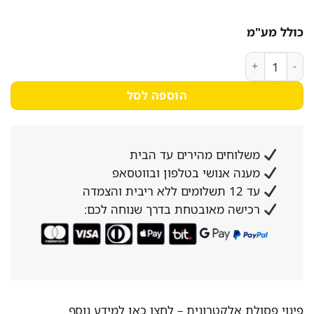
המקורי
הנוכחי
היה:
הוא:
כולל מע"מ
348₪.
417₪.
כמות של מעמד טלוויזיה שולחני EAZO FS400 עם סיבוב ובסיס זכוכית - קונקטור
הוספה לסל
משלוחים מהירים עד הבית
מענה אנושי בטלפון ובווטסאפ
עד 12 תשלומים ללא ריבית והצמדה
רכישה מאובטחת בדרך שנוחה לכם:
פינוי פסולת אלקטרונית –
לחצו כאן למידע נוסף