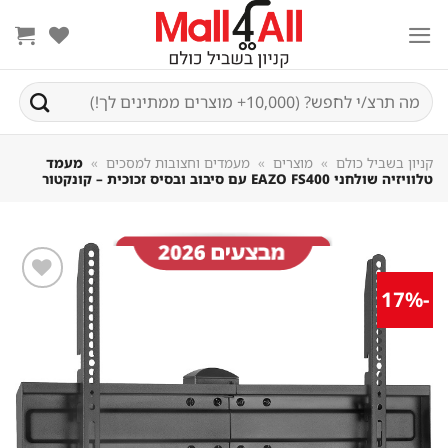
Sk
conte
חיפוש
עבור:
קניון בשביל כולם
»
מוצרים
»
מעמדים וחצובות למסכים
»
מעמד
טלוויזיה שולחני EAZO FS400 עם סיבוב ובסיס זכוכית – קונקטור
-17%
שמור
מוצר
במועדפים