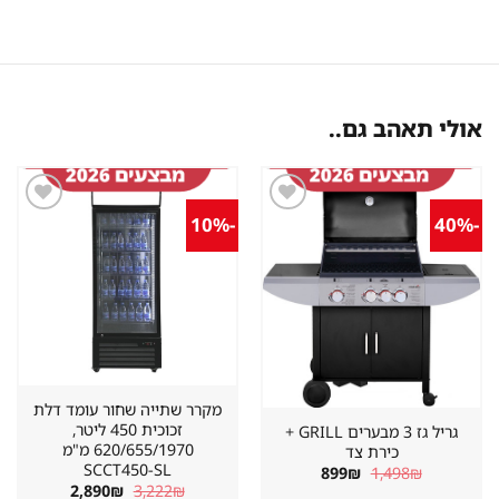
אולי תאהב גם..
-10%
-40%
שמור
שמור
מוצר
מוצר
במועדפים
במועדפים
מקרר שתייה שחור עומד דלת
זכוכית 450 ליטר,
גריל גז 3 מבערים GRILL +
620/655/1970 מ"מ
כירת צד
SCCT450-SL
המחיר
המחיר
899
₪
1,498
₪
המקורי
הנוכחי
המחיר
המחיר
2,890
₪
3,222
₪