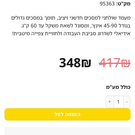
מק"ט:
95363
מעמד שולחני למסכים חדשני ויציב, תומך במסכים גדולים
בגודל 45-90 אינץ', ומסוגל לשאת משקל עד 60 ק"ג.
אידיאלי לשדרוג סביבת העבודה ולחוויית צפייה מיטבית!
המחיר
המחיר
348
₪
417
₪
המקורי
הנוכחי
היה:
הוא:
כולל מע"מ
348₪.
417₪.
כמות של מעמד שולחני לטלוויזיה עד "90 EAZO FS390 - קונקטור
הוספה לסל