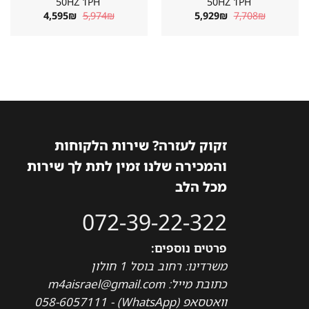
50HZ 1PH
50HZ 1PH
המחיר
המחיר
המחיר
המחיר
4,595
₪
5,974
₪
5,929
₪
7,708
₪
המקורי
הנוכחי
המקורי
הנוכחי
היה:
הוא:
היה:
הוא:
4,595₪.
5,974₪.
5,929₪.
7,708₪.
זקוק לעזרה? שירות הלקוחות
והמכירה שלנו זמין לתת לך שירות
מכל הלב
072-39-22-322
פרטים נוספים:
משרדינו: רחוב בוסל 1 חולון
כתובת מייל: m4aisrael@gmail.com
וואטסאפ (WhatsApp) - 058-6057111