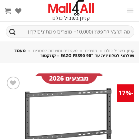
Sk
conte
חיפוש
עבור:
קניון בשביל כולם
»
מוצרים
»
מעמדים וחצובות למסכים
»
מעמד
שולחני לטלוויזיה עד "90 EAZO FS390 – קונקטור
-17%
שמור
מוצר
במועדפים