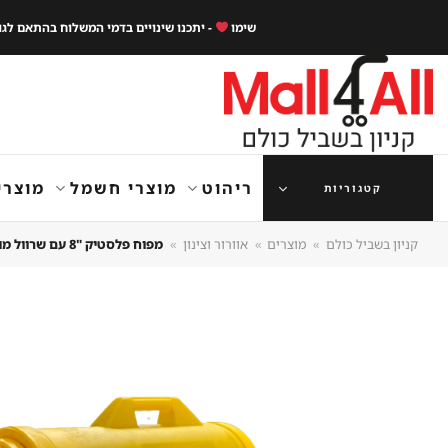
Ski
שימו
- יתכנו שינויים בדמי המשלוח בהתאם לג
t
conten
ריהוט
מוצרי חשמל
מוצרי
קטגוריות
קניון בשביל כולם
»
מוצרים
»
אוורור וצינון
»
מפוח פלסטיק "8 עם שרוול מובנה SMARTAIR