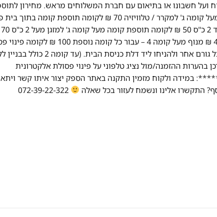
וח ועל חשבונו או בתיאום עם חברת המשלוחים מראש. מחירון לתוספ
מיוחדות: פרוק דלתות למקרר 60 ₪ לדלת תוספת קומה מעל קומה ג' למקרר / טלוויזיה 70 ₪ לקומה תוספת קומה 
מוצר לבן 50 ₪ לק
לקומה מדרגות ספירלה 50 ₪ לקומה מנוף עד קומה 4 400 ₪ מנוף מעל קומה 4 – עבור כל קומה נוספת 00
אלקטרונית על פי חוק, יש לנתק מכשיר ישן מהחשמל ומכל גורם אחר ולהניחו ליד דלת כניסת הבית. (עד קומה 2 כ
פת תשלום). יש לעדכן בהערות ההזמנה/מול נציג טלפוני על פינוי פסולת אלקטרונית
: במידה ולקוח מזמין התקנה באתר הספק יצור איתו קשר ויתאם
072-39-22-322