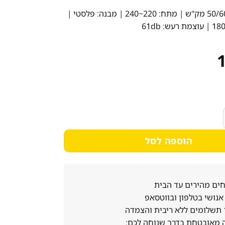
50/ מק"ש
| מתח:
220~240
| מבנה:
פלסטי
|
18
| עוצמת רעש:
61db
 שרוול מובנה SmartAir
הוספה לסל
ים מהירים עד הבית
נושי בטלפון ובווטסאפ
 מאובטחת בדרך שנוחה לכם: