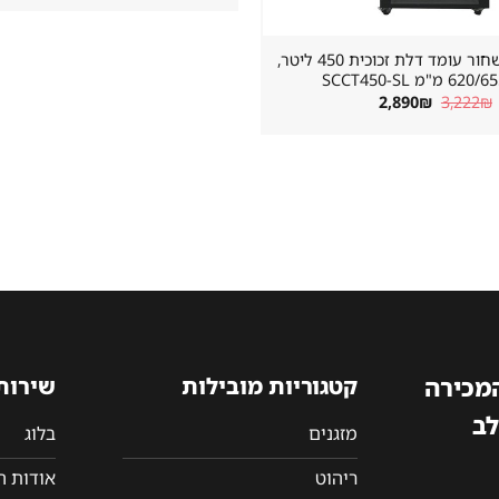
מקרר שתייה שחור עומד דלת זכוכית 450 ליטר,
"מ SCCT450-SL
המחיר
המחיר
2,890
₪
3,222
₪
המקורי
הנוכחי
היה:
הוא:
2,890₪.
3,222₪.
המכירה
קטגוריות מובילות
שירות
לב
מזגנים
בלוג
ריהוט
אודות 