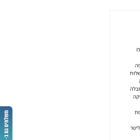
קבלו
י עסקים כפופה
שלוח
ובלה
10 ש"ח וזמן האספקה
תוספת
בתוך הבית, לא משנה כמה קומות – בהתאם לשיקול המוביל ותנאי המקום. היפוך דלתות במקררים – עד 300 ליטר