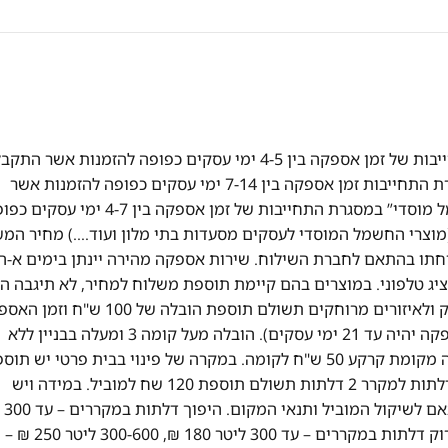
אספקה מהירה! אספקה של מוצרי "חשמל" במסגרת התחייבות של זמן אספקה בין 4-5 ימי עסקים כפופה להזמנות אשר הת
ואושרו עד השעה 13:00 אספקה של מוצרי "ריהוט" במסגרת התחייבות זמן אספקה בין 7-14 ימי עסקים כפופה להזמנות אשר
התקבלו ואושרו עד השעה 13:00 אספקה של מוצרי “חשמל מוסדי” במסגרת התחייבות של זמן אספקה בין 4-7 ימ
וצרי החשמל המוסדי לעסקים מסעדות בתי מלון ועוד….) מחיר המ
תו בהתאם לחברת השילוח. שירות אספקה מהירה יינתן בימים א-ה
ציג טלפוני. במוצרים בהם קיימת תוספת משלוח למחיר, לא תיגבה ה
לבוחרים באיסוף עצמי. במקרה של הזמנה מעבר לקו הירוק ולאיזורים מרוחקים תשולם תוספת הובלה של 0
יהיה עד 14 ימי עסקים (במקרה של מוצרי ריהוט זמן האספקה יהיה עד 21 ימי עסקים). הובלה מעל קומה 3 ומעלה בבניין ללא
מעלית – 50 ש"ח לכל קומה. בית פרטי יש תוספת כל קומה מקומת קרקע 50 ש"ח לקומה. במקרה של פינוי בבית פרטי יש 
50 ש"ח לכל קומה מקומת קרקע. כאשר יש צורך בפירוק דלתות למקרר 2 דלתות תשולם תוספת 120 שח למוביל. במידה ויש
מדרגות ספירלה 
200 ₪, 300-600 ליטר 290 ₪ – ישולם ישירות לטכנא. פירוק דלתות במקררים – עד 300 ליטר 180 ₪, 300-600 ליטר 250 ₪ –