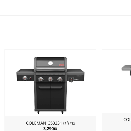
שמור
שמור
מוצר
מוצר
במועדפים
במועדפים
גריל גז ⁦COLEMAN G53231⁩
3,290
₪