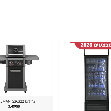
שמור
מוצר
במועדפים
גריל גז ⁦COLEMAN G36322⁩
2,490
₪