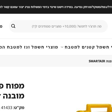
ודל/נפח/משקל/מרחק נסיעה. במידה וישנו שינוי בדמי המשלוח נציג יצור עמכם קשר
חיפוש
מי
עבור:
 חשמל קטנים למטבח
מוצרי חשמל וגז למטבח המ
מובנה SmartAir
שמור
מוצר
במועדפים
מק"ט:
41433