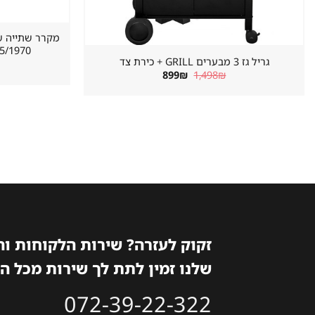
620/655/1970 מ
גריל גז 3 מבערים GRILL + כירת צד
המחיר
המחיר
899
₪
1,498
₪
המקורי
הנוכחי
היה:
הוא:
899₪.
1,498₪.
זקוק לעזרה? שירות הלקוחות ו
שלנו זמין לתת לך שירות מכל ה
072-39-22-322