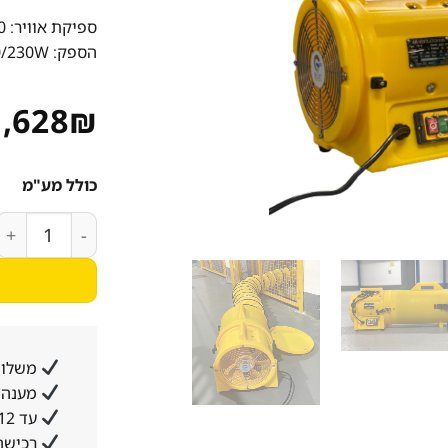
ספיקת אוויר:
60
הספק:
0/230W
1,628
₪
כולל מע"מ
כמות של מפוח פלסטיק "8 עם
משלוח
מענה א
עד 12 תשלומים ללא ריבית והצמדה
רכישה