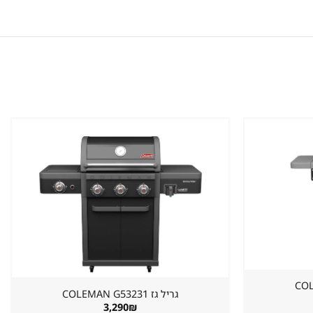
שמור
שמור
מוצר
מוצר
במועדפים
במועדפים
גריל גז ⁦COLEMAN G53231⁩
3,290
₪