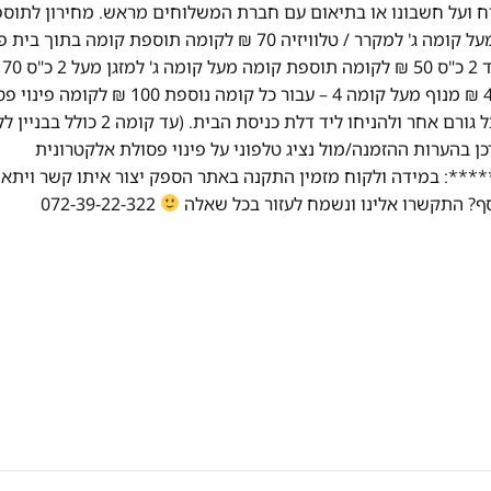
וח ועל חשבונו או בתיאום עם חברת המשלוחים מראש. מחירון לתוספ
מיוחדות: פרוק דלתות למקרר 60 ₪ לדלת תוספת קומה מעל קומה ג' למקרר / טלוויזיה 70 ₪ לקומה תוספת קומה 
מוצר לבן 50 ₪ לק
לקומה מדרגות ספירלה 50 ₪ לקומה מנוף עד קומה 4 400 ₪ מנוף מעל קומה 4 – עבור כל קומה נוספת 00
אלקטרונית על פי חוק, יש לנתק מכשיר ישן מהחשמל ומכל גורם אחר ולהניחו ליד דלת כניסת הבית. (עד קומה 2 כ
פת תשלום). יש לעדכן בהערות ההזמנה/מול נציג טלפוני על פינוי פסולת אלקטרונית
: במידה ולקוח מזמין התקנה באתר הספק יצור איתו קשר ויתאם
072-39-22-322