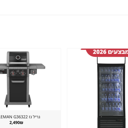
שמור
מוצר
במועדפים
גריל גז ⁦COLEMAN G36322⁩
2,490
₪