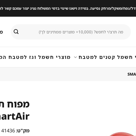
ודל/נפח/משקל/מרחק נסיעה. במידה וישנו שינוי בדמי המשלוח נציג יצור עמכם קשר
חיפוש
מי
עבור:
 חשמל קטנים למטבח
מוצרי חשמל וגז למטבח המ
artAir
שמור
מוצר
במועדפים
מק"ט:
41436