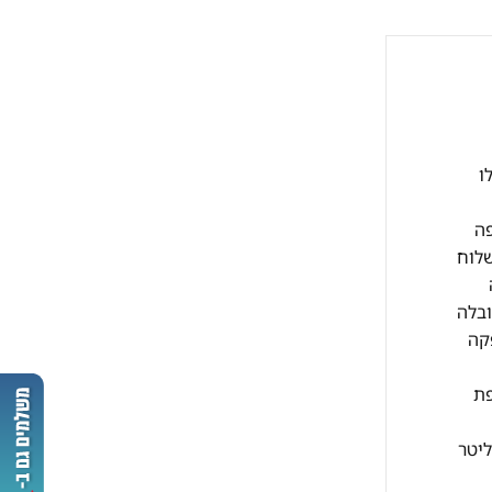
קבלו
י עסקים כפופה
שלוח
ובלה
10 ש"ח וזמן האספקה
תוספת
בתוך הבית, לא משנה כמה קומות – בהתאם לשיקול המוביל ותנאי המקום. היפוך דלתות במקררים – עד 300 ליטר