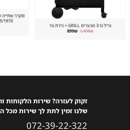
620/655/1970 מ
גריל גז 3 מבערים GRILL + כירת צד
המחיר
המחיר
899
₪
1,498
₪
המקורי
הנוכחי
היה:
הוא:
899₪.
1,498₪.
זקוק לעזרה? שירות הלקוחות ו
שלנו זמין לתת לך שירות מכל ה
072-39-22-322