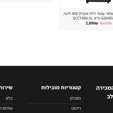
מקרר שתייה שחור עומד דלת זכוכית 450 ליטר,
"מ SCCT450-SL
המחיר
המחיר
2,890
₪
3,222
₪
המקורי
הנוכחי
היה:
הוא:
2,890₪.
3,222₪.
המכירה
קטגוריות מובילות
שירות
לב
מזגנים
בלוג
ריהוט
אודות 