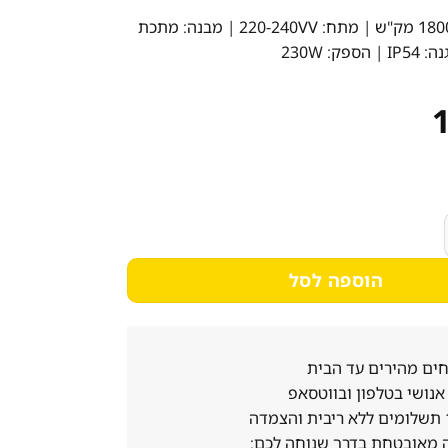
18 מק"ש
| מתח:
220-240VV
| מבנה:
מתכת
נה:
IP54
| הספק:
230W
 מתכתי ''8 SmartAir
הוספה לסל
ים מהירים עד הבית
נושי בטלפון ובווטסאפ
 מאובטחת בדרך שנוחה לכם: