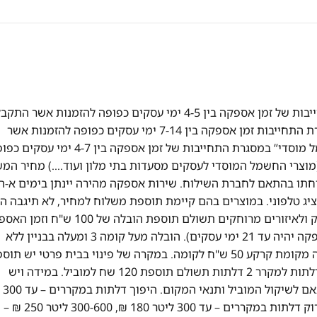
אספקה מהירה! אספקה של מוצרי "חשמל" במסגרת התחייבות של זמן אספקה בין 4-5 ימי עסקים כפופה להזמנות אשר הת
ואושרו עד השעה 13:00 אספקה של מוצרי "ריהוט" במסגרת התחייבות זמן אספקה בין 7-14 ימי עסקים כפופה להזמנות אשר
התקבלו ואושרו עד השעה 13:00 אספקה של מוצרי “חשמל מוסדי” במסגרת התחייבות של זמן אספקה בין 4-7 ימ
וצרי החשמל המוסדי לעסקים מסעדות בתי מלון ועוד….) מחיר המ
תו בהתאם לחברת השילוח. שירות אספקה מהירה יינתן בימים א-ה
ציג טלפוני. במוצרים בהם קיימת תוספת משלוח למחיר, לא תיגבה ה
לבוחרים באיסוף עצמי. במקרה של הזמנה מעבר לקו הירוק ולאיזורים מרוחקים תשולם תוספת הובלה של 0
יהיה עד 14 ימי עסקים (במקרה של מוצרי ריהוט זמן האספקה יהיה עד 21 ימי עסקים). הובלה מעל קומה 3 ומעלה בבניין ללא
מעלית – 50 ש"ח לכל קומה. בית פרטי יש תוספת כל קומה מקומת קרקע 50 ש"ח לקומה. במקרה של פינוי בבית פרטי יש 
50 ש"ח לכל קומה מקומת קרקע. כאשר יש צורך בפירוק דלתות למקרר 2 דלתות תשולם תוספת 120 שח למוביל. במידה ויש
מדרגות ספירלה 
200 ₪, 300-600 ליטר 290 ₪ – ישולם ישירות לטכנא. פירוק דלתות במקררים – עד 300 ליטר 180 ₪, 300-600 ליטר 250 ₪ –