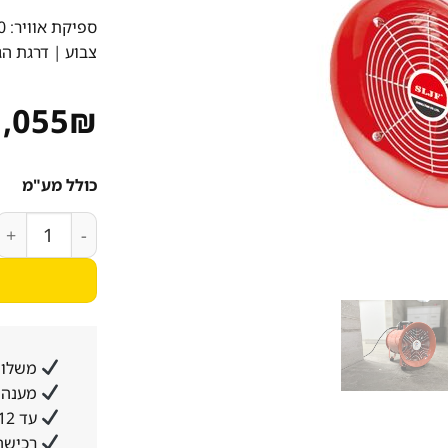
ספיקת אוויר:
00
צבוע
| דרגת הג
1,055
₪
כולל מע"מ
כמות של מפוח תעלה
משלוח
מענה א
עד 12 תשלומים ללא ריבית והצמדה
רכישה