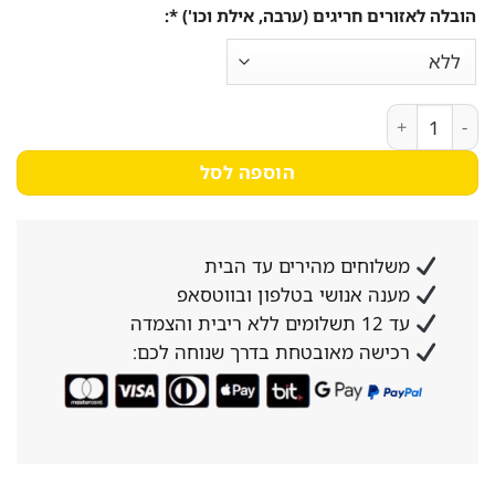
הובלה לאזורים חריגים (ערבה, אילת וכו') *:
כמות של מקפיא/מקרר שוכב תעשייתי +זכוכיות הזזה Sachs DL-410G זק"ש
הוספה לסל
משלוחים מהירים עד הבית
מענה אנושי בטלפון ובווטסאפ
עד 12 תשלומים ללא ריבית והצמדה
רכישה מאובטחת בדרך שנוחה לכם: