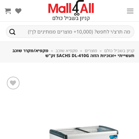
Sk
conte
חיפוש
עבור:
קניון בשביל כולם
»
מוצרים
»
מקפיא שוכב
»
מקפיא/מקרר שוכב
תעשייתי +זכוכיות הזזה SACHS DL-410G זק"ש
שמור
מוצר
במועדפים