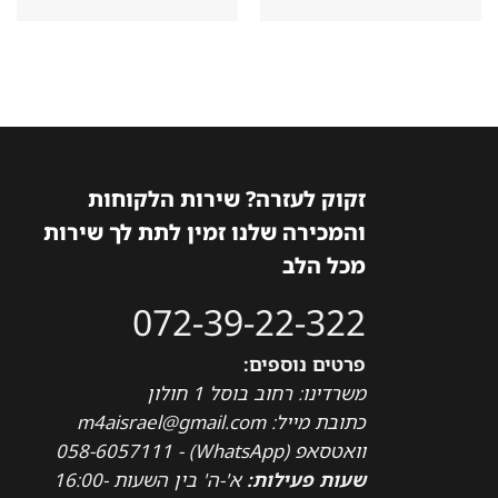
המקורי
הנוכחי
המקורי
הנוכחי
היה:
הוא:
היה:
הוא:
4,595₪.
5,974₪.
5,929₪.
7,708₪.
זקוק לעזרה? שירות הלקוחות
והמכירה שלנו זמין לתת לך שירות
מכל הלב
072-39-22-322
פרטים נוספים:
משרדינו: רחוב בוסל 1 חולון
כתובת מייל: m4aisrael@gmail.com
וואטסאפ (WhatsApp) - 058-6057111
שעות פעילות:
א'-ה' בין השעות 16:00-