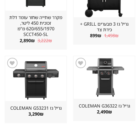
מקרר שתייה שחור עומד דלת
זכוכית 450 ליטר,
גריל גז 3 מבערים GRILL +
620/655/1970 מ"מ
כירת צד
SCCT450-SL
המחיר
המחיר
899
₪
1,498
₪
המקורי
הנוכחי
המחיר
המחיר
2,890
₪
3,222
₪
היה:
הוא:
המקורי
הנוכחי
899₪.
1,498₪.
היה:
הוא:
2,890₪.
3,222₪.
שמור
שמור
מוצר
מוצר
במועדפים
במועדפים
גריל גז ⁦COLEMAN G36322⁩
גריל גז ⁦COLEMAN G53231⁩
2,490
₪
3,290
₪