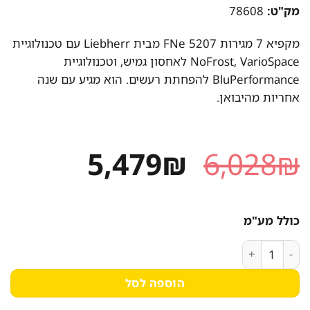
מק"ט:
78608
מקפיא 7 מגירות FNe 5207 מבית Liebherr עם טכנולוגיית
NoFrost, VarioSpace לאחסון גמיש, וטכנולוגיית
BluPerformance להפחתת רעשים. הוא מגיע עם שנה
אחריות מהיבואן.
המחיר
המחיר
5,479
₪
6,028
₪
המקורי
הנוכחי
היה:
הוא:
כולל מע"מ
5,479₪.
6,028₪.
כמות של מקפיא 7 מגירות ליבהר FNE5207 No Frost - BluPerformance להפחתת רעשים
הוספה לסל