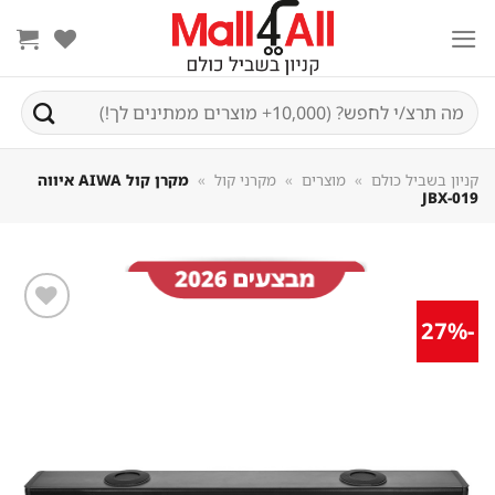
Sk
conte
חיפוש
עבור:
קניון בשביל כולם
»
מוצרים
»
מקרני קול
»
מקרן קול AIWA איווה
JBX-019
-27%
שמור
מוצר
במועדפים