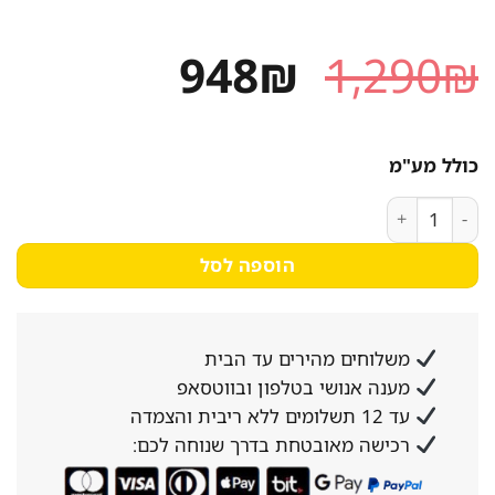
המחיר
המחיר
948
₪
1,290
₪
המקורי
הנוכחי
היה:
הוא:
כולל מע"מ
948₪.
1,290₪.
כמות של מקרן קול Aiwa איווה JBX-019
הוספה לסל
משלוחים מהירים עד הבית
מענה אנושי בטלפון ובווטסאפ
עד 12 תשלומים ללא ריבית והצמדה
רכישה מאובטחת בדרך שנוחה לכם: