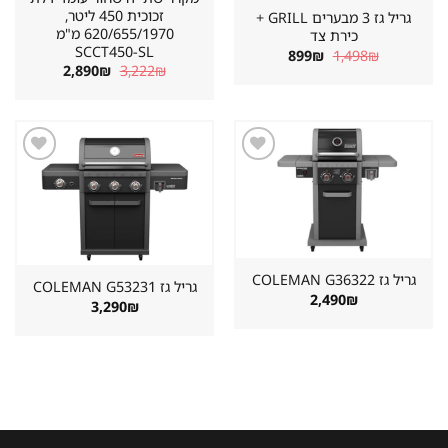
זכוכית 450 ליטר,
גריל גז 3 מבערים GRILL +
620/655/1970 מ"מ
כירת צד
SCCT450-SL
המחיר
המחיר
899
₪
1,498
₪
המקורי
הנוכחי
המחיר
המחיר
2,890
₪
3,222
₪
היה:
הוא:
המקורי
הנוכחי
899₪.
1,498₪.
היה:
הוא:
2,890₪.
3,222₪.
שמור
שמור
מוצר
מוצר
במועדפים
במועדפים
גריל גז ⁦COLEMAN G36322⁩
גריל גז ⁦COLEMAN G53231⁩
2,490
₪
3,290
₪