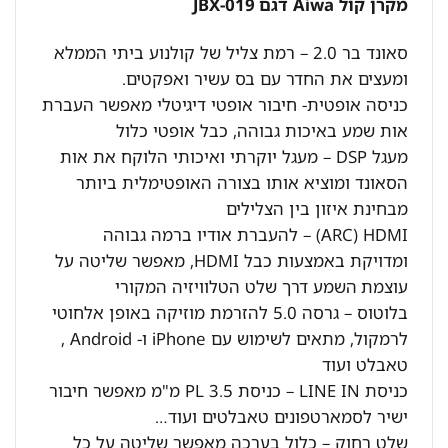
מקרן קול Aiwa דגם JBX-019
סאונד בר 2.0 – רמת צליל של קולנוע ביתי הממלא
ומעצים את החדר עם בס עשיר ואפקטים.
כניסה אופטית- חיבור אופטי דיגיטלי מאפשר העברת
אות שמע באיכות גבוהה, כבל אופטי כלול
מעגל DSP – מעגל יוקרתי ואיכותי הלוקח את אות
הסאונד ומוציא אותו בצורה האופטימלית ביותר
מבחינת איזון בין הצלילים
ARC) HDMI) – להעברת אודיו ברמה גבוהה
ומדויקת באמצעות כבל HDMI, מאפשר שליטה על
עוצמת השמע דרך שלט הטלוויזיה המקורי
בלוטוס – גרסה 5.0 להזרמת מוזיקה באופן אלחוטי
לרמקול, מתאים לשימוש עם iPhone ו- Android ,
טאבלט ועוד
כניסת LINE IN – כניסת PL 3.5 מ"מ מאפשר חיבור
ישיר לסמארטפונים טאבלטים ועוד…
שלט רחוק – כלול בערכה מאפשר שליטה על כל